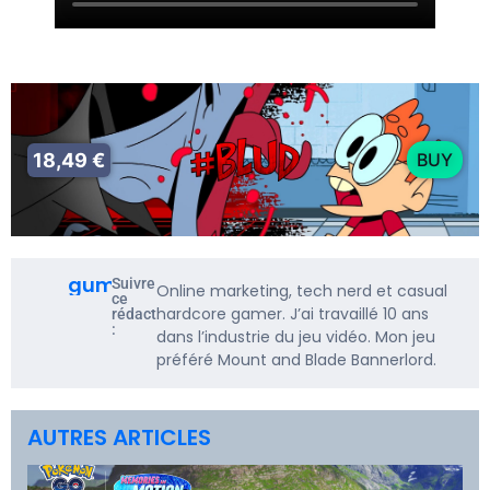
18,49 €
BUY
gumbarf
Suivre
Online marketing, tech nerd et casual
ce
hardcore gamer. J’ai travaillé 10 ans
rédacteur
:
dans l’industrie du jeu vidéo. Mon jeu
préféré Mount and Blade Bannerlord.
AUTRES ARTICLES