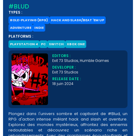
#BLUD
TYPES :
ROLE-PLAYING (RPG)
HACK AND SLASH/BEAT 'EM UP
ADVENTURE
INDIE
PLATFORMS :
PLAYSTATION 4
PC
SWITCH
XBOX ONE
EDITORS :
Exit 73 Studios, Humble Games
DEVELOPER :
Exit 73 Studios
RELEASE DATE :
18 juin 2024
Plongez dans l'univers sombre et captivant de #Blud, un
RPG d'action intense mêlant hack and slash et aventure.
Explorez des mondes mystérieux, affrontez des ennemis
redoutables et découvrez un scénario riche en
rebondissements. Avec des graphismes époustouflants et