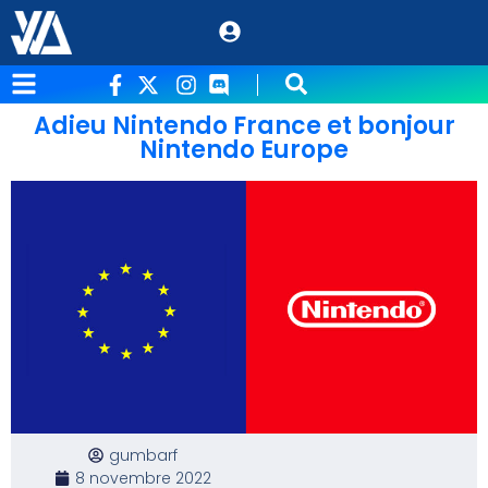
Adieu Nintendo France et bonjour
Nintendo Europe
gumbarf
8 novembre 2022