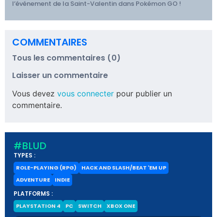
l’événement de la Saint-Valentin dans Pokémon GO !
COMMENTAIRES
Tous les commentaires (0)
Laisser un commentaire
Vous devez
vous connecter
pour publier un
commentaire.
#BLUD
TYPES :
ROLE-PLAYING (RPG)
HACK AND SLASH/BEAT 'EM UP
ADVENTURE
INDIE
PLATFORMS :
PLAYSTATION 4
PC
SWITCH
XBOX ONE