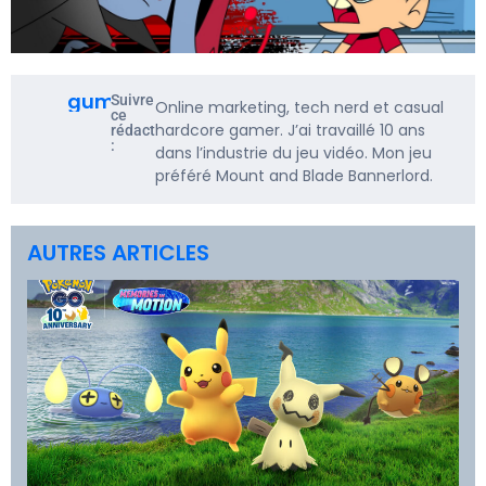
gumbarf
Suivre
Online marketing, tech nerd et casual
ce
hardcore gamer. J’ai travaillé 10 ans
rédacteur
:
dans l’industrie du jeu vidéo. Mon jeu
préféré Mount and Blade Bannerlord.
AUTRES ARTICLES