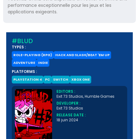
performance exceptionnelle pour les jeux et les
applications exigeants.
#BLUD
TYPES :
ROLE-PLAYING (RPG)
HACK AND SLASH/BEAT 'EM UP
ADVENTURE
INDIE
PLATFORMS :
PLAYSTATION 4
PC
SWITCH
XBOX ONE
EDITORS :
Exit 73 Studios, Humble Games
DEVELOPER :
Exit 73 Studios
RELEASE DATE :
18 juin 2024