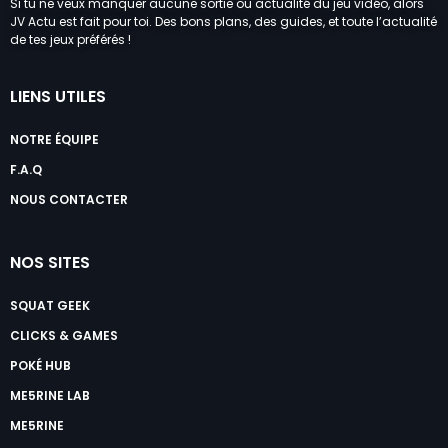
Si tu ne veux manquer aucune sortie ou actualité du jeu vidéo, alors
JV Actu est fait pour toi. Des bons plans, des guides, et toute l’actualité
de tes jeux préférés !
LIENS UTILES
NOTRE ÉQUIPE
F.A.Q
NOUS CONTACTER
NOS SITES
SQUAT GEEK
CLICKS & GAMES
POKÉ HUB
ME5RINE LAB
ME5RINE