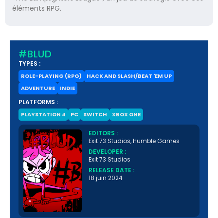
éléments RPG.
#BLUD
TYPES :
ROLE-PLAYING (RPG)
HACK AND SLASH/BEAT 'EM UP
ADVENTURE
INDIE
PLATFORMS :
PLAYSTATION 4
PC
SWITCH
XBOX ONE
EDITORS :
Exit 73 Studios, Humble Games
DEVELOPER :
Exit 73 Studios
RELEASE DATE :
18 juin 2024