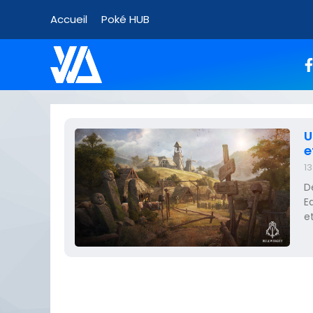
Accueil
Poké HUB
U
e
13
D
E
e