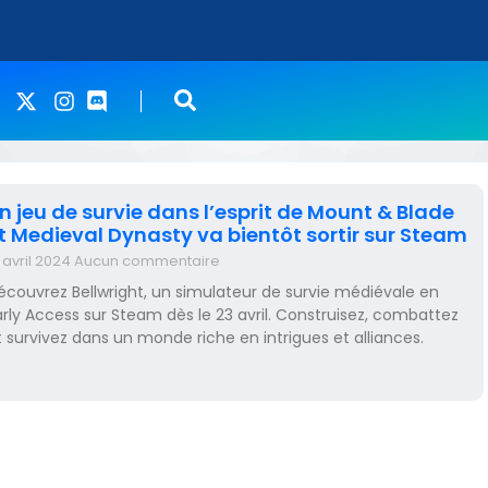
n jeu de survie dans l’esprit de Mount & Blade
t Medieval Dynasty va bientôt sortir sur Steam
 avril 2024
Aucun commentaire
écouvrez Bellwright, un simulateur de survie médiévale en
arly Access sur Steam dès le 23 avril. Construisez, combattez
t survivez dans un monde riche en intrigues et alliances.