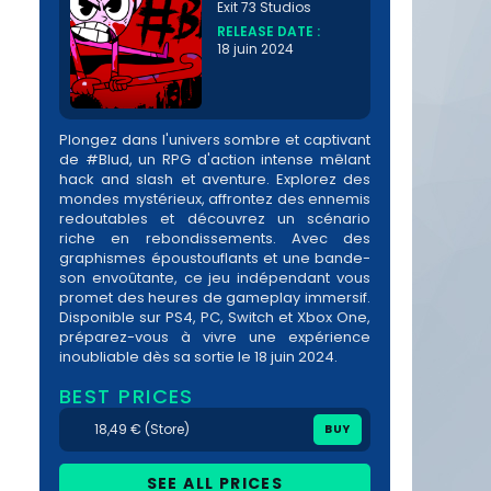
Exit 73 Studios
RELEASE DATE :
18 juin 2024
Plongez dans l'univers sombre et captivant
de #Blud, un RPG d'action intense mêlant
hack and slash et aventure. Explorez des
mondes mystérieux, affrontez des ennemis
redoutables et découvrez un scénario
riche en rebondissements. Avec des
graphismes époustouflants et une bande-
son envoûtante, ce jeu indépendant vous
promet des heures de gameplay immersif.
Disponible sur PS4, PC, Switch et Xbox One,
préparez-vous à vivre une expérience
inoubliable dès sa sortie le 18 juin 2024.
BEST PRICES
18,49 € (Store)
BUY
SEE ALL PRICES