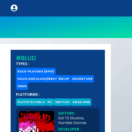
#BLUD
TYPES :
ROLE-PLAYING (RPG)
HACK AND SLASH/BEAT 'EM UP
ADVENTURE
INDIE
PLATFORMS :
PLAYSTATION 4
PC
SWITCH
XBOX ONE
EDITORS :
Exit 73 Studios,
Humble Games
DEVELOPER :