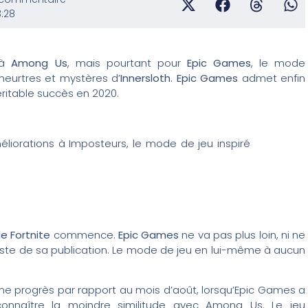
3:28
 à
Among Us
, mais pourtant pour
Epic Games
, le mode
 meurtres et mystères d’
Innersloth
.
Epic Games
admet enfin
éritable succès en 2020.
éliorations à Imposteurs, le mode de jeu inspiré
e Fortnite
commence.
Epic Games
ne va pas plus loin, ni ne
reste de sa publication. Le mode de jeu en lui-même à aucun
orme progrès par rapport au mois d’août, lorsqu’Epic Games a
nnaître la moindre similitude avec Among Us. Le jeu