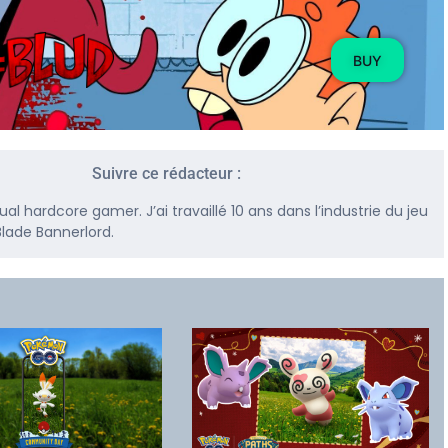
BUY
Suivre ce rédacteur :
l hardcore gamer. J’ai travaillé 10 ans dans l’industrie du jeu
lade Bannerlord.