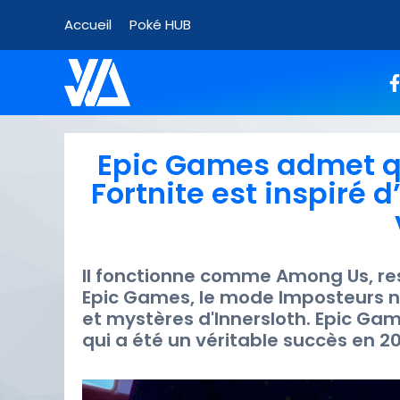
Accueil
Poké HUB
Epic Games admet q
Fortnite est inspiré 
Il fonctionne comme Among Us, r
Epic Games, le mode Imposteurs n'a
et mystères d'Innersloth. Epic G
qui a été un véritable succès en 2