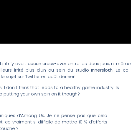
ti
, il n’y avait
aucun cross-over
entre les deux jeux, ni même
lleurs irrité plus d’un au sein du studio
Innersloth
. Le co-
le sujet sur Twitter en août dernier!
 don’t think that leads to a healthy game industry. Is
nto putting your own spin on it though?
aniques d’Among Us. Je ne pense pas que cela
t-ce vraiment si difficile de mettre 10 % d’efforts
 touche ?