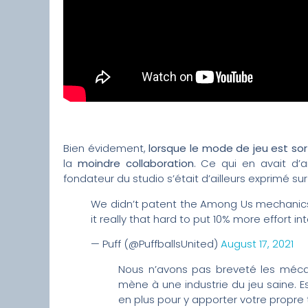
Bien évidement,
lorsque le mode de jeu est sor
la
moindre collaboration
. Ce qui en avait d’ai
fondateur du studio s’était d’ailleurs exprimé sur 
We didn’t patent the Among Us mechanics. I
it really that hard to put 10% more effort i
— Puff (@PuffballsUnited)
August 17, 2021
Nous n’avons pas breveté les méc
mène à une industrie du jeu saine. Es
en plus pour y apporter votre propre