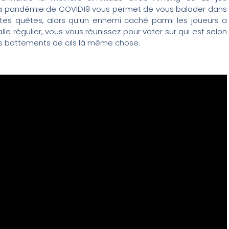
 la pandémie de COVID19 vous permet de vous balader dans
ntes quêtes, alors qu’un ennemi caché parmi les joueurs a
alle régulier, vous vous réunissez pour voter sur qui est selon
ues battements de cils là même chose.