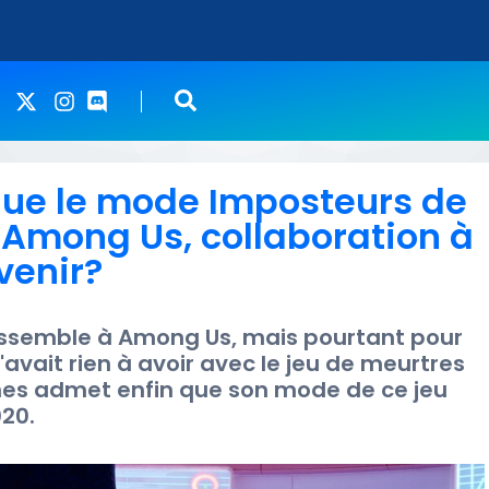
ue le mode Imposteurs de
d’Among Us, collaboration à
venir?
essemble à Among Us, mais pourtant pour
vait rien à avoir avec le jeu de meurtres
ames admet enfin que son mode de ce jeu
020.