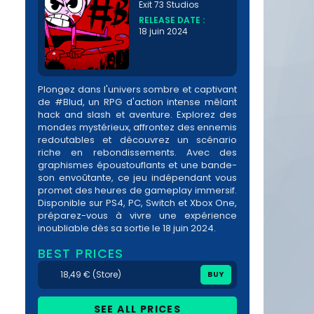
Exit 73 Studios
RELEASE DATE :
18 juin 2024
Plongez dans l'univers sombre et captivant
de #Blud, un RPG d'action intense mêlant
hack and slash et aventure. Explorez des
mondes mystérieux, affrontez des ennemis
redoutables et découvrez un scénario
riche en rebondissements. Avec des
graphismes époustouflants et une bande-
son envoûtante, ce jeu indépendant vous
promet des heures de gameplay immersif.
Disponible sur PS4, PC, Switch et Xbox One,
préparez-vous à vivre une expérience
inoubliable dès sa sortie le 18 juin 2024.
BEST PRICES
18,49 € (Store)
BUY
SEE ALL PRICES