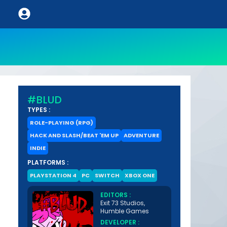
#BLUD
TYPES :
ROLE-PLAYING (RPG)
HACK AND SLASH/BEAT 'EM UP
ADVENTURE
INDIE
PLATFORMS :
PLAYSTATION 4
PC
SWITCH
XBOX ONE
EDITORS :
Exit 73 Studios,
Humble Games
DEVELOPER :