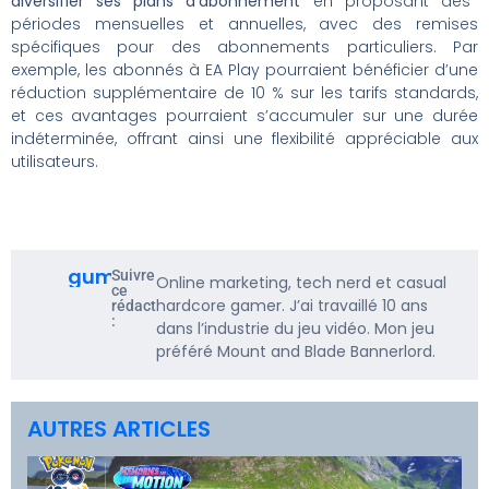
diversifier ses plans d’abonnement
en proposant des
périodes mensuelles et annuelles, avec des remises
spécifiques pour des abonnements particuliers. Par
exemple, les abonnés à EA Play pourraient bénéficier d’une
réduction supplémentaire de 10 % sur les tarifs standards,
et ces avantages pourraient s’accumuler sur une durée
indéterminée, offrant ainsi une flexibilité appréciable aux
utilisateurs.
gumbarf
Suivre
Online marketing, tech nerd et casual
ce
hardcore gamer. J’ai travaillé 10 ans
rédacteur
:
dans l’industrie du jeu vidéo. Mon jeu
préféré Mount and Blade Bannerlord.
AUTRES ARTICLES