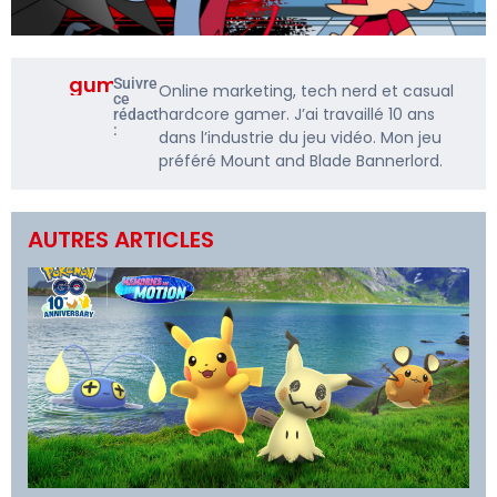
gumbarf
Suivre
Online marketing, tech nerd et casual
ce
hardcore gamer. J’ai travaillé 10 ans
rédacteur
:
dans l’industrie du jeu vidéo. Mon jeu
préféré Mount and Blade Bannerlord.
AUTRES ARTICLES