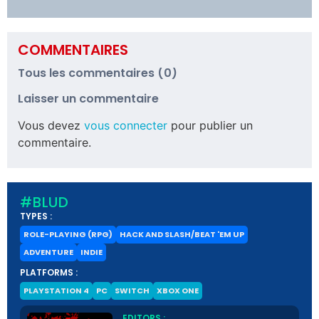
COMMENTAIRES
Tous les commentaires (0)
Laisser un commentaire
Vous devez
vous connecter
pour publier un
commentaire.
#BLUD
TYPES :
ROLE-PLAYING (RPG)
HACK AND SLASH/BEAT 'EM UP
ADVENTURE
INDIE
PLATFORMS :
PLAYSTATION 4
PC
SWITCH
XBOX ONE
EDITORS :