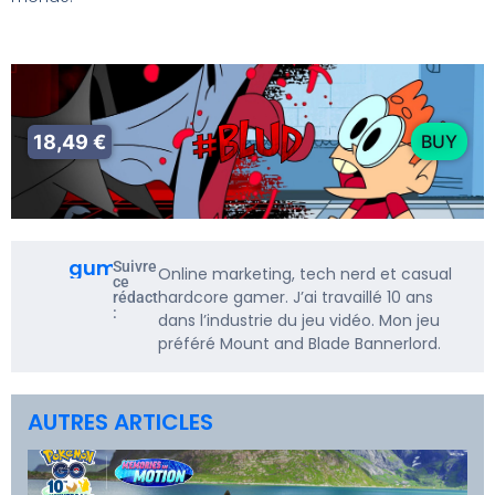
18,49 €
BUY
gumbarf
Suivre
Online marketing, tech nerd et casual
ce
hardcore gamer. J’ai travaillé 10 ans
rédacteur
:
dans l’industrie du jeu vidéo. Mon jeu
préféré Mount and Blade Bannerlord.
AUTRES ARTICLES