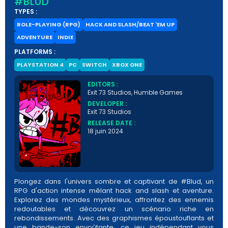
#BLUD
TYPES :
ROLE-PLAYING (RPG)
HACK AND SLASH/BEAT 'EM UP
ADVENTURE
INDIE
PLATFORMS :
PLAYSTATION 4
PC
SWITCH
XBOX ONE
EDITORS :
Exit 73 Studios, Humble Games
DEVELOPER :
Exit 73 Studios
RELEASE DATE :
18 juin 2024
Plongez dans l'univers sombre et captivant de #Blud, un
RPG d'action intense mêlant hack and slash et aventure.
Explorez des mondes mystérieux, affrontez des ennemis
redoutables et découvrez un scénario riche en
rebondissements. Avec des graphismes époustouflants et
une bande-son envoûtante, ce jeu indépendant vous