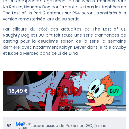
Le jeu comprendra également de
nouveaux trophées
pour
No Return
,
Naughty Dog
confirmant que
tous les trophées de
The Last of Us Part 2 obtenus sur PS4
seront
transférés à la
version remasterisée
lors de sa sortie.
Par ailleurs, du côté des actualités de
The Last of Us
,
Naughty Dog
et
HBO
ont fait toute une série d’annonces de
casting pour la deuxième saison de la série
la semaine
dernière, avec notamment
Kaitlyn Dever
dans le rôle d’
Abby
et
Isabela Merced
dans celui de
Dina
.
18,49 €
BUY
Me5rine_
Suivre
Joueur assidu de Pokémon GO, j’aime
ce