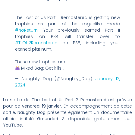
The Last of Us Part II Remastered is getting new
trophies as part of the roguelike mode
#NoReturn
! Your previously earned Part II
trophies on PS4 will transfer over to
#TLOU2Remastered
on PS5, including your
earned platinum.
These new trophies are:
Mixed Bag: Get kills…
— Naughty Dog (@Naughty_Dog)
January 12,
2024
La sortie de
The Last of Us Part 2 Remastered
est prévue
pour ce
vendredi 19 janvier
. En accompagnement de cette
sortie,
Naughty Dog
présente également un documentaire
officiel intitulé
Grounded 2
, disponible gratuitement sur
YouTube
.