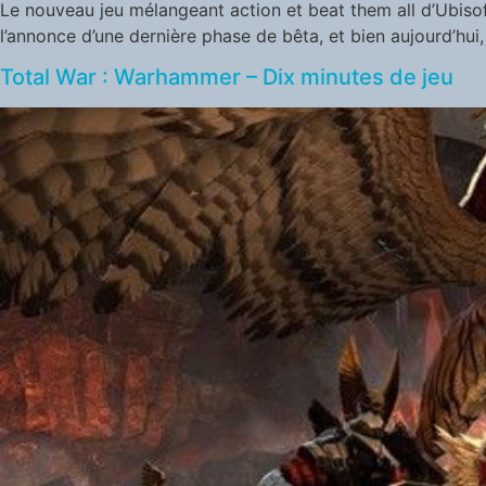
Le nouveau jeu mélangeant action et beat them all d’Ubisof
l’annonce d’une dernière phase de bêta, et bien aujourd’hui,
Total War : Warhammer – Dix minutes de jeu