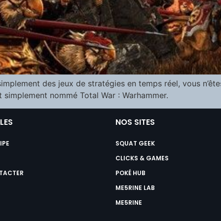
implement des jeux de stratégies en temps réel, vous n’ête
tout simplement nommé Total War : Warhammer.
ILES
NOS SITES
IPE
SQUAT GEEK
CLICKS & GAMES
TACTER
POKÉ HUB
ME5RINE LAB
ME5RINE