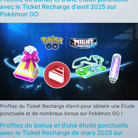
avec le Ticket Recharge d’avril 2025 sur
Pokémon GO
Proftez du Ticket Recharge d’avril pour obtenir une Étude
ponctuelle et de nombreux bonus sur Pokémon GO !
Profitez de bonus et d’une étude ponctuelle
avec le Ticket Recharge de mars 2025 sur