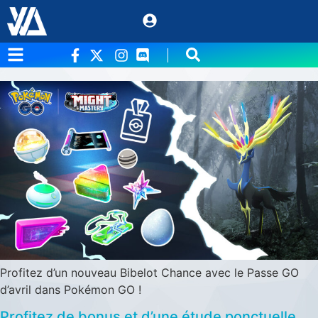
Étiquette :
Billet
Obtenez un nouveau Bibelot Chance avec le
Passe GO : avril sur Pokémon GO !
Profitez d’un nouveau Bibelot Chance avec le Passe GO
d’avril dans Pokémon GO !
Profitez de bonus et d’une étude ponctuelle