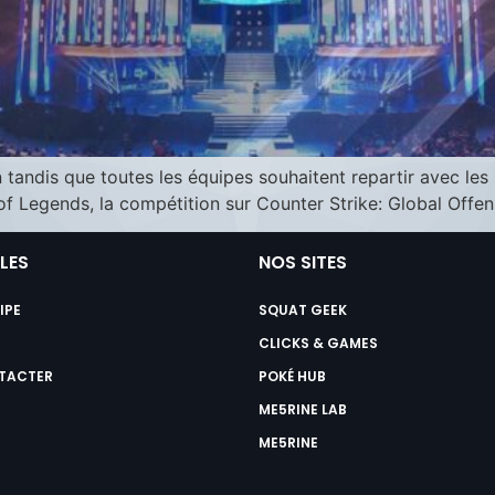
n tandis que toutes les équipes souhaitent repartir avec le
 Legends, la compétition sur Counter Strike: Global Offens
ILES
NOS SITES
IPE
SQUAT GEEK
CLICKS & GAMES
TACTER
POKÉ HUB
ME5RINE LAB
ME5RINE