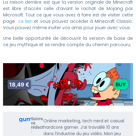
La raison derrière est que la version originale de Minecraft
est libre d’accès celle d’avant le rachat de Mojang par
Microsoft. Tout ce que vous avez à faire est de visiter cette
page
ce lien
et vous pouvez accéder à Minecraft Classic.
Vous pouvez même inviter vos amis pour jouer avec vous.
Une belle opportunité de découvrir la version de base de
ce jeu mythique et se rendre compte du chemin parcouru.
18,49 €
BUY
gumbarf
Suivre
Online marketing, tech nerd et casual
ce
hardcore gamer. J’ai travaillé 10 ans
rédacteur
:
dans l’industrie du jeu vidéo. Mon jeu