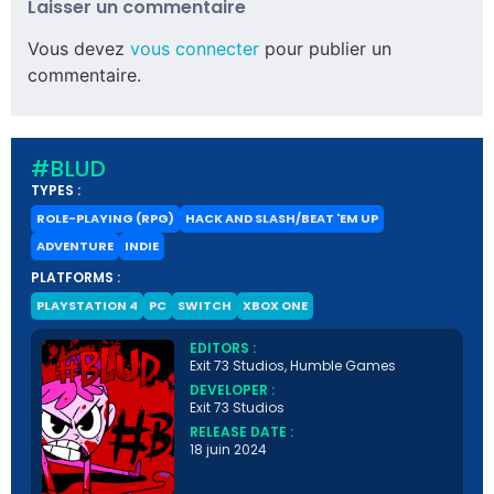
Laisser un commentaire
Vous devez
vous connecter
pour publier un
commentaire.
#BLUD
TYPES :
ROLE-PLAYING (RPG)
HACK AND SLASH/BEAT 'EM UP
ADVENTURE
INDIE
PLATFORMS :
PLAYSTATION 4
PC
SWITCH
XBOX ONE
EDITORS :
Exit 73 Studios, Humble Games
DEVELOPER :
Exit 73 Studios
RELEASE DATE :
18 juin 2024