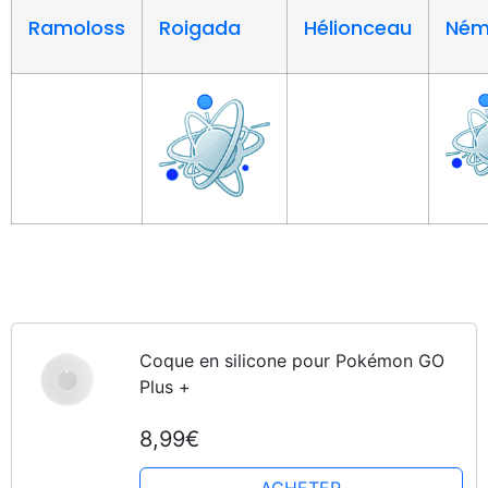
Ramoloss
Roigada
Hélionceau
Ném
Coque en silicone pour Pokémon GO
Plus +
8,99€