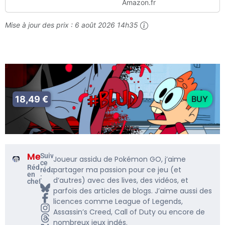
Amazon.fr
Mise à jour des prix :
6 août 2026 14h35
18,49 €
BUY
Me5rine_
Suivre
Joueur assidu de Pokémon GO, j’aime
ce
Rédacteur
partager ma passion pour ce jeu (et
rédacteur
en
:
d’autres) avec des lives, des vidéos, et
chef
parfois des articles de blogs. J’aime aussi des
licences comme League of Legends,
Assassin’s Creed, Call of Duty ou encore de
nombreux jeux indés.