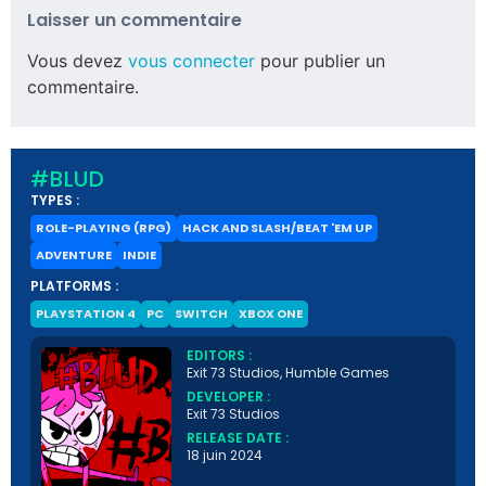
Laisser un commentaire
Vous devez
vous connecter
pour publier un
commentaire.
#BLUD
TYPES :
ROLE-PLAYING (RPG)
HACK AND SLASH/BEAT 'EM UP
ADVENTURE
INDIE
PLATFORMS :
PLAYSTATION 4
PC
SWITCH
XBOX ONE
EDITORS :
Exit 73 Studios, Humble Games
DEVELOPER :
Exit 73 Studios
RELEASE DATE :
18 juin 2024