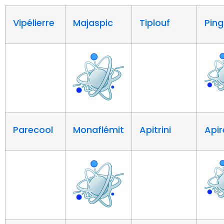
Vipélierre
Majaspic
Tiplouf
Pin
Parecool
Monaflémit
Apitrini
Apir