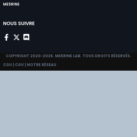
ME5RINE
NOUS SUIVRE
COPYRIGHT 2020-2026.
ME5RINE LAB
. TOUS DROITS RÉSERVÉS.
CGU
|
CGV
|
NOTRE RÉSEAU