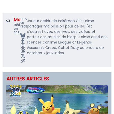
Me5rine_
Suivre
Joueur assidu de Pokémon GO, j’aime
ce
Rédacteur
partager ma passion pour ce jeu (et
rédacteur
en
:
d’autres) avec des lives, des vidéos, et
chef
parfois des articles de blogs. J’aime aussi des
licences comme League of Legends,
Assassin’s Creed, Call of Duty ou encore de
nombreux jeux indés.
AUTRES ARTICLES