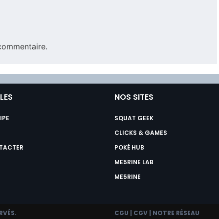
commentaire.
ILES
NOS SITES
IPE
SQUAT GEEK
CLICKS & GAMES
TACTER
POKÉ HUB
ME5RINE LAB
ME5RINE
RVÉS.
CGU
|
CGV
|
NOTRE RÉSEAU