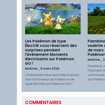
Les Pokémon de type
Flambino
Électrik vous réservent des
vedette
surprises pendant
de mars
l’événement Moments
Pokémon
électrisants sur Pokémon
Me5rine_
2
GO !
Flambino, l
Me5rine_
9 mars 2026
l’honneur d
L’événement Moments électrisants
communaut
met à l’honneur les Pokémon de
sur Pokémo
type Électrik sur Pokémon GO !
COMMENTAIRES