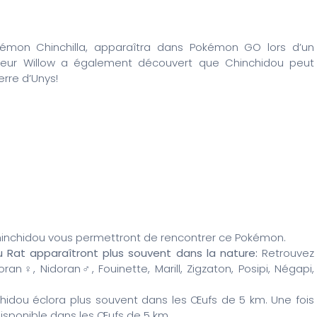
okémon Chinchilla, apparaîtra dans Pokémon GO lors d’un
sseur Willow a également découvert que Chinchidou peut
erre d’Unys!
hinchidou vous permettront de rencontrer ce Pokémon.
Rat apparaîtront plus souvent dans la nature:
Retrouvez
oran♀, Nidoran♂, Fouinette, Marill, Zigzaton, Posipi, Négapi,
idou éclora plus souvent dans les Œufs de 5 km. Une fois
isponible dans les Œufs de 5 km.