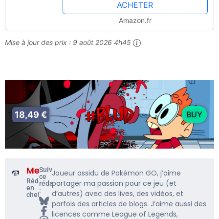
ACHETER
Amazon.fr
Mise à jour des prix :
9 août 2026 4h45
18,49 €
BUY
Me5rine_
Suivre
Joueur assidu de Pokémon GO, j’aime
ce
Rédacteur
partager ma passion pour ce jeu (et
rédacteur
en
:
d’autres) avec des lives, des vidéos, et
chef
parfois des articles de blogs. J’aime aussi des
licences comme League of Legends,