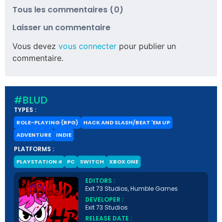
Tous les commentaires (0)
Laisser un commentaire
Vous devez
vous connecter
pour publier un
commentaire.
#BLUD
TYPES :
ROLE-PLAYING (RPG)
HACK AND SLASH/BEAT 'EM UP
ADVENTURE
INDIE
PLATFORMS :
PLAYSTATION 4
PC
SWITCH
XBOX ONE
EDITORS :
Exit 73 Studios, Humble Games
DEVELOPER :
Exit 73 Studios
RELEASE DATE :