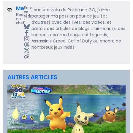
Me5rine_
Suivre
Joueur assidu de Pokémon GO, j’aime
ce
Rédacteur
partager ma passion pour ce jeu (et
rédacteur
en
:
d’autres) avec des lives, des vidéos, et
chef
parfois des articles de blogs. J’aime aussi des
licences comme League of Legends,
Assassin’s Creed, Call of Duty ou encore de
nombreux jeux indés.
AUTRES ARTICLES