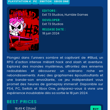
PLAYSTATION 4
PC
SWITCH
XBOX ONE
EDITORS :
Exit 73 Studios, Humble Games
DEVELOPER :
Exit 73 Studios
RELEASE DATE :
18 juin 2024
Plongez dans l'univers sombre et captivant de #Blud, un
RPG d'action intense mêlant hack and slash et aventure.
Explorez des mondes mystérieux, affrontez des ennemis
redoutables et découvrez un scénario riche en
rebondissements. Avec des graphismes époustouflants et
une bande-son envoûtante, ce jeu indépendant vous
promet des heures de gameplay immersif. Disponible sur
PS4, PC, Switch et Xbox One, préparez-vous à vivre une
expérience inoubliable dès sa sortie le 18 juin 2024.
BEST PRICES
18,49 € (Store)
BUY