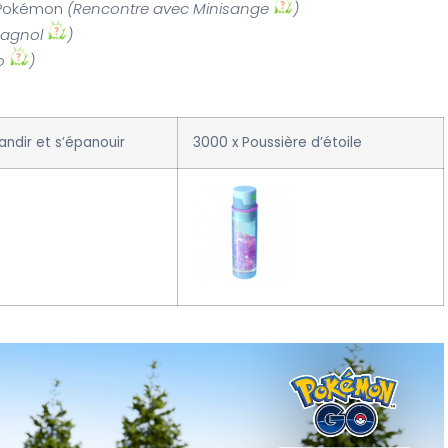
es Pokémon
(Rencontre avec Minisange
)
pagnol
)
io
)
andir et s’épanouir
3000 x Poussière d’étoile