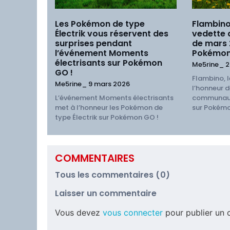
Les Pokémon de type
Flambino
Électrik vous réservent des
vedette
surprises pendant
de mars
l’événement Moments
Pokémon
électrisants sur Pokémon
Me5rine_
2
GO !
Flambino, l
Me5rine_
9 mars 2026
l’honneur d
L’événement Moments électrisants
communaut
met à l’honneur les Pokémon de
sur Pokémo
type Électrik sur Pokémon GO !
COMMENTAIRES
Tous les commentaires (0)
Laisser un commentaire
Vous devez
vous connecter
pour publier un 