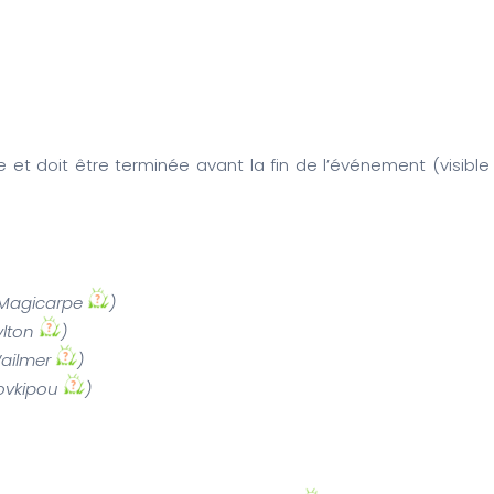
 et doit être terminée avant la fin de l’événement (visible
 Magicarpe
)
ylton
)
Wailmer
)
ovkipou
)