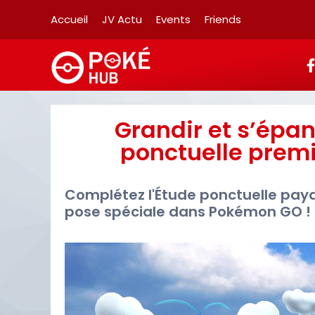
Accueil
JV Actu
Events
Friends
Grandir et s’épan
ponctuelle pre
Complétez l'Étude ponctuelle paya
pose spéciale dans Pokémon GO !