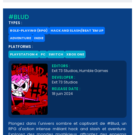
#BLUD
TYPES :
ROLE-PLAYING (RPG)
HACK AND SLASH/BEAT 'EM UP
ADVENTURE
INDIE
PLATFORMS :
PLAYSTATION 4
PC
SWITCH
XBOX ONE
EDITORS :
Exit 73 Studios, Humble Games
DEVELOPER :
Exit 73 Studios
RELEASE DATE :
18 juin 2024
Plongez dans l'univers sombre et captivant de #Blud, un
RPG d'action intense mêlant hack and slash et aventure.
Explorez des mondes mystérieux, affrontez des ennemis