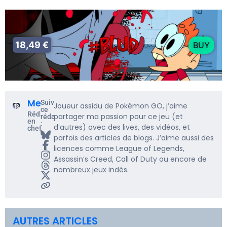
18,49 €
BUY
Me5rine_
Suivre
Joueur assidu de Pokémon GO, j’aime
ce
Rédacteur
partager ma passion pour ce jeu (et
rédacteur
en
:
d’autres) avec des lives, des vidéos, et
chef
parfois des articles de blogs. J’aime aussi des
licences comme League of Legends,
Assassin’s Creed, Call of Duty ou encore de
nombreux jeux indés.
AUTRES ARTICLES