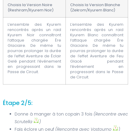
Choisis la Version Noire
Choisis la Version Blanche
(Reshiram/Kyurem Noir)
(Zekrom/Kyurem Blanc)
L’ensemble des Kyurem
L’ensemble des Kyurem
rencontrés après un raid
rencontrés après un raid
Kyurem Noir connaîtront
Kyurem Blanc connaîtront
l’attaque chargée Ère
l’attaque chargée Ère
Glaciaire. De même tu
Glaciaire. De même tu
pourras prolonger la durée
pourras prolonger la durée
de l’effet Aventure de Éclair
de l’effet Aventure de Feu
Gelé pendant l’événement
Glacé pendant
en progressant dans le
l’événement en
Passe de Circuit.
progressant dans le Passe
de Circuit.
Étape 2/5:
Donne à manger à ton copain 3 fois
(Rencontre avec
Scrutella
)
Fais éclore un oeuf
(Rencontre avec Vostourno
)