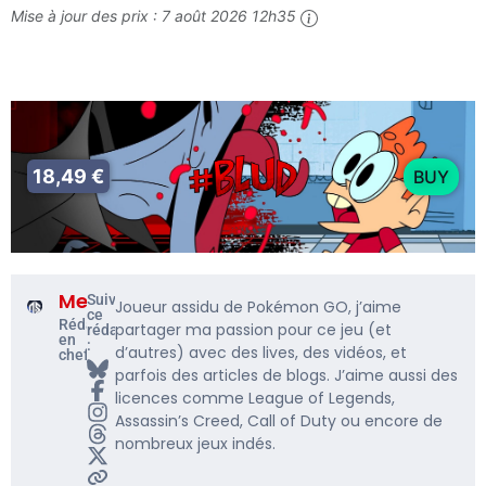
Mise à jour des prix :
7 août 2026 12h35
18,49 €
BUY
Me5rine_
Suivre
Joueur assidu de Pokémon GO, j’aime
ce
Rédacteur
partager ma passion pour ce jeu (et
rédacteur
en
:
d’autres) avec des lives, des vidéos, et
chef
parfois des articles de blogs. J’aime aussi des
licences comme League of Legends,
Assassin’s Creed, Call of Duty ou encore de
nombreux jeux indés.