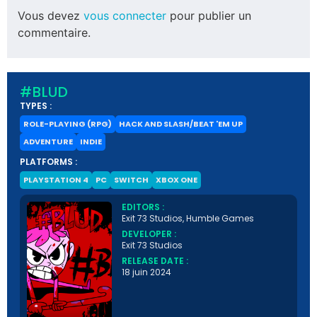
Vous devez
vous connecter
pour publier un
commentaire.
#BLUD
TYPES :
ROLE-PLAYING (RPG)
HACK AND SLASH/BEAT 'EM UP
ADVENTURE
INDIE
PLATFORMS :
PLAYSTATION 4
PC
SWITCH
XBOX ONE
EDITORS :
Exit 73 Studios, Humble Games
DEVELOPER :
Exit 73 Studios
RELEASE DATE :
18 juin 2024