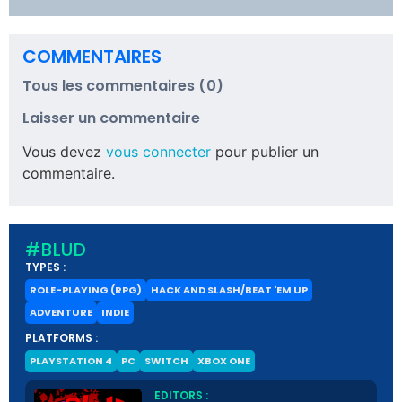
COMMENTAIRES
Tous les commentaires (0)
Laisser un commentaire
Vous devez
vous connecter
pour publier un
commentaire.
#BLUD
TYPES :
ROLE-PLAYING (RPG)
HACK AND SLASH/BEAT 'EM UP
ADVENTURE
INDIE
PLATFORMS :
PLAYSTATION 4
PC
SWITCH
XBOX ONE
EDITORS :