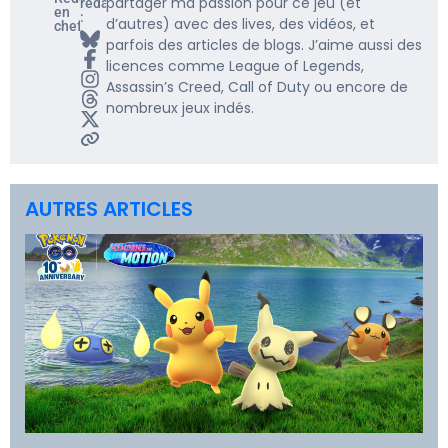
partager ma passion pour ce jeu (et
rédacteur
en
:
d’autres) avec des lives, des vidéos, et
chef
parfois des articles de blogs. J’aime aussi des
licences comme League of Legends,
Assassin’s Creed, Call of Duty ou encore de
nombreux jeux indés.
AUTRES ARTICLES