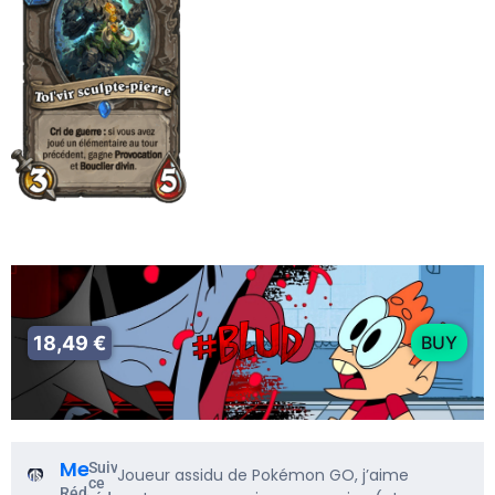
18,49 €
BUY
Me5rine_
Suivre
Joueur assidu de Pokémon GO, j’aime
ce
Rédacteur