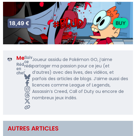
18,49 €
BUY
Me5rine_
Suivre
Joueur assidu de Pokémon GO, j’aime
ce
Rédacteur
partager ma passion pour ce jeu (et
rédacteur
en
:
d’autres) avec des lives, des vidéos, et
chef
parfois des articles de blogs. J’aime aussi des
licences comme League of Legends,
Assassin’s Creed, Call of Duty ou encore de
nombreux jeux indés.
AUTRES ARTICLES