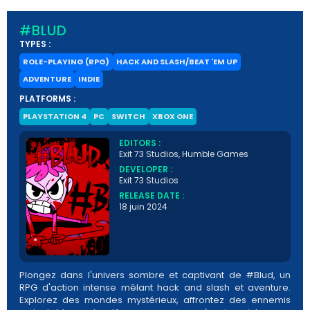
#BLUD
TYPES :
ROLE-PLAYING (RPG)
HACK AND SLASH/BEAT 'EM UP
ADVENTURE
INDIE
PLATFORMS :
PLAYSTATION 4
PC
SWITCH
XBOX ONE
EDITORS :
Exit 73 Studios, Humble Games
DEVELOPER :
Exit 73 Studios
RELEASE DATE :
18 juin 2024
Plongez dans l'univers sombre et captivant de #Blud, un
RPG d'action intense mêlant hack and slash et aventure.
Explorez des mondes mystérieux, affrontez des ennemis