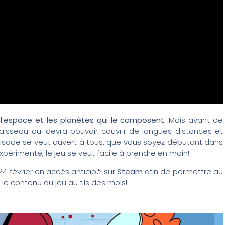
r l’espace et les planètes qui le composent
. Mais avant de
vaisseau qui devra pouvoir couvrir de longues distances et
épisode se veut ouvert à tous: que vous soyez débutant dans
périmenté, le jeu se veut facile à prendre en main!
4 février en accès anticipé sur
Steam
afin de permettre au
le contenu du jeu au fils des mois!