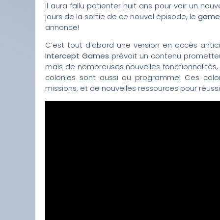
Il aura fallu patienter huit ans pour voir un no
jours de la sortie de ce nouvel épisode, le
game
annonce!
C’est tout d’abord une version en accès antic
Intercept Games
prévoit un contenu promette
mais de nombreuses nouvelles fonctionnalités,
colonies sont aussi au programme! Ces colon
missions, et de nouvelles ressources pour réussi