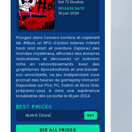
Exit 73 Studios
RELEASE DATE :
18 juin 2024
Plongez dans l'univers sombre et captivant
de #Blud, un RPG d'action intense mêlant
hack and slash et aventure. Explorez des
mondes mystérieux, affrontez des ennemis
redoutables et découvrez un scénario
riche en rebondissements. Avec des
graphismes époustouflants et une bande-
son envoûtante, ce jeu indépendant vous
promet des heures de gameplay immersif.
Disponible sur PS4, PC, Switch et Xbox One,
préparez-vous à vivre une expérience
inoubliable dès sa sortie le 18 juin 2024.
BEST PRICES
18,49 € (Store)
BUY
SEE ALL PRICES