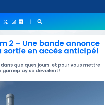
am 2 – Une bande annonce
 sortie en accès anticipé!
 dans quelques jours, et pour vous mettre
e gameplay se dévoilent!