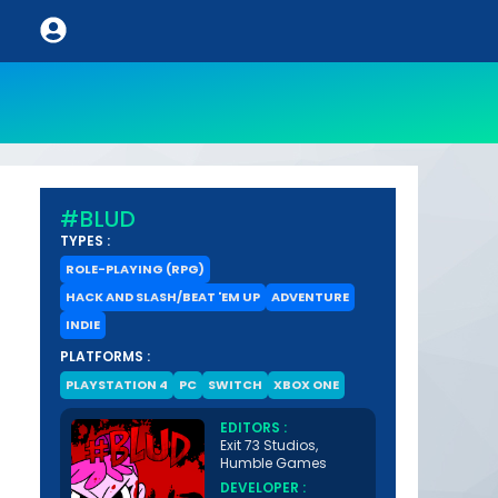
#BLUD
TYPES :
ROLE-PLAYING (RPG)
HACK AND SLASH/BEAT 'EM UP
ADVENTURE
INDIE
PLATFORMS :
PLAYSTATION 4
PC
SWITCH
XBOX ONE
EDITORS :
Exit 73 Studios,
Humble Games
DEVELOPER :