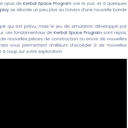
uvel opus de
Kerbal Space Program
voir le jour, et à quelques
play
se dévoile un peu plus au travers d’une nouvelle bande
ipé qui est prévu, mais le jeu de simulation développé par
ur. Les fondamentaux de
Kerbal Space Program
sont repris,
 de nouvelles pièces de construction ou encre de nouvelles
ies vous permettent d’ailleurs d’accéder à de nouvelles
r à coup sur votre exploration.