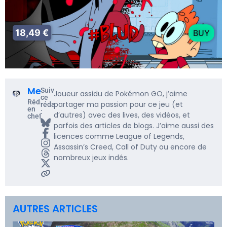
18,49 €
BUY
Me5rine_
Suivre
Joueur assidu de Pokémon GO, j’aime
ce
Rédacteur
partager ma passion pour ce jeu (et
rédacteur
en
:
d’autres) avec des lives, des vidéos, et
chef
parfois des articles de blogs. J’aime aussi des
licences comme League of Legends,
Assassin’s Creed, Call of Duty ou encore de
nombreux jeux indés.
AUTRES ARTICLES