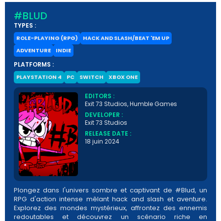
#BLUD
TYPES :
ROLE-PLAYING (RPG)
HACK AND SLASH/BEAT 'EM UP
ADVENTURE
INDIE
PLATFORMS :
PLAYSTATION 4
PC
SWITCH
XBOX ONE
EDITORS :
Exit 73 Studios, Humble Games
DEVELOPER :
Exit 73 Studios
RELEASE DATE :
18 juin 2024
Plongez dans l'univers sombre et captivant de #Blud, un
RPG d'action intense mêlant hack and slash et aventure.
Explorez des mondes mystérieux, affrontez des ennemis
redoutables et découvrez un scénario riche en