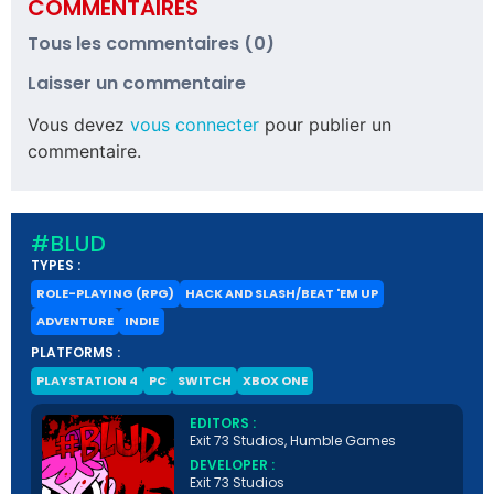
COMMENTAIRES
Tous les commentaires (0)
Laisser un commentaire
Vous devez
vous connecter
pour publier un
commentaire.
#BLUD
TYPES :
ROLE-PLAYING (RPG)
HACK AND SLASH/BEAT 'EM UP
ADVENTURE
INDIE
PLATFORMS :
PLAYSTATION 4
PC
SWITCH
XBOX ONE
EDITORS :
Exit 73 Studios, Humble Games
DEVELOPER :
Exit 73 Studios