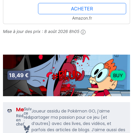
ACHETER
Amazon.fr
Mise à jour des prix :
8 août 2026 8h05
18,49 €
BUY
Me5rine_
Suivre
Joueur assidu de Pokémon GO, j’aime
ce
Rédacteur
partager ma passion pour ce jeu (et
rédacteur
en
:
d’autres) avec des lives, des vidéos, et
chef
parfois des articles de blogs. J’aime aussi des