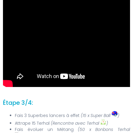
Étape 3/4:
Fais 3 Superbes lancers à effet
(15 x Super Ball
)
Attrape 15 Terhal
(Rencontre avec Terhal
)
Fais évoluer un Métang
(50 x Bonbons Terhal