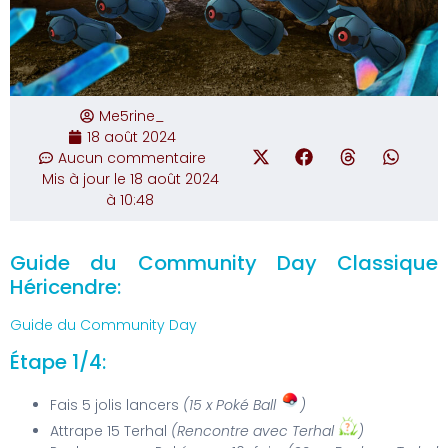
Me5rine_
18 août 2024
Aucun commentaire
Mis à jour le 18 août 2024
à 10:48
Guide du Community Day Classique
Héricendre:
Guide du Community Day
Étape 1/4:
Fais 5 jolis lancers
(15 x Poké Ball
)
Attrape 15 Terhal
(Rencontre avec Terhal
)