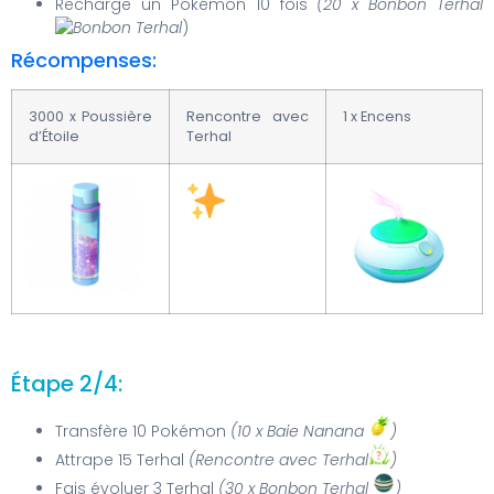
Recharge un Pokémon 10 fois
(20 x Bonbon Terhal
)
Récompenses:
3000 x Poussière
Rencontre avec
1 x Encens
d’Étoile
Terhal
Étape 2/4:
Transfère 10 Pokémon
(10 x Baie Nanana
)
Attrape 15 Terhal
(Rencontre avec Terhal
)
Fais évoluer 3 Terhal
(30 x Bonbon Terhal
)