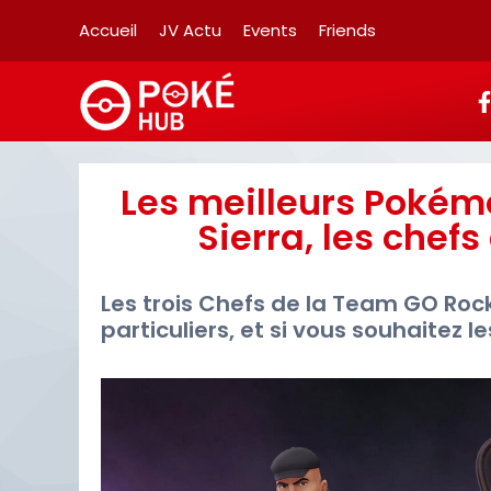
Accueil
JV Actu
Events
Friends
Les meilleurs Pokémon
Sierra, les chef
Les trois Chefs de la Team GO Ro
particuliers, et si vous souhaitez l