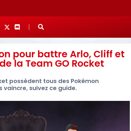
 pour battre Arlo, Cliff et
s de la Team GO Rocket
cket possèdent tous des Pokémon
es vaincre, suivez ce guide.