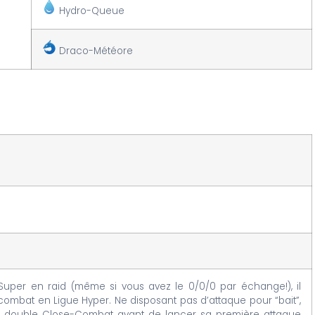
Hydro-Queue
Draco-Météore
uper en raid (même si vous avez le 0/0/0 par échange!), il
ombat en Ligue Hyper. Ne disposant pas d’attaque pour “bait”,
u’au double Close-Combat avant de lancer sa première attaque