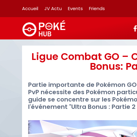
Accueil
JV Actu
Events
Friends
Ligue Combat GO – C
Bonus: Pa
Partie importante de Pokémon GO
PvP nécessite des Pokémon particu
guide se concentre sur les Pokémo
l'événement "Ultra Bonus : Partie 2