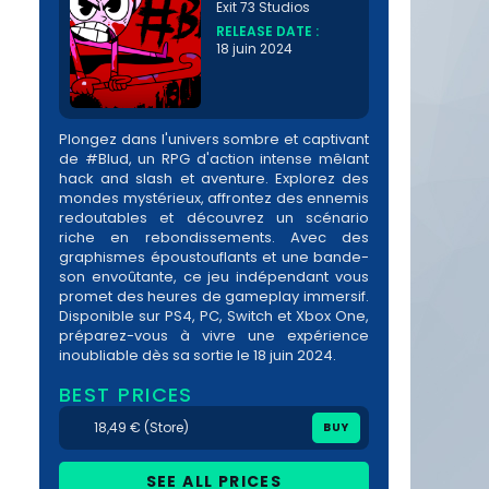
Exit 73 Studios
RELEASE DATE :
18 juin 2024
Plongez dans l'univers sombre et captivant
de #Blud, un RPG d'action intense mêlant
hack and slash et aventure. Explorez des
mondes mystérieux, affrontez des ennemis
redoutables et découvrez un scénario
riche en rebondissements. Avec des
graphismes époustouflants et une bande-
son envoûtante, ce jeu indépendant vous
promet des heures de gameplay immersif.
Disponible sur PS4, PC, Switch et Xbox One,
préparez-vous à vivre une expérience
inoubliable dès sa sortie le 18 juin 2024.
BEST PRICES
18,49 € (Store)
BUY
SEE ALL PRICES