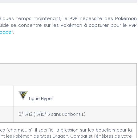
lques temps maintenant, le
PvP
nécessite des
Pokémon
uide se concentre sur les
Pokémon à capturer
pour le
PvP
Espace
“.
Ligue Hyper
0/15/13 (15/15/15 sans Bonbons L)
“charmeurs”. Il sacrifie la pression sur les boucliers pour la
ement les Pokémon de types Dragon, Combat et Ténèbres de votre