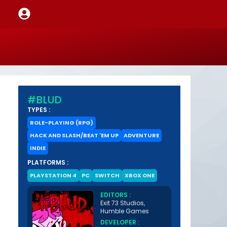
#BLUD
TYPES :
ROLE-PLAYING (RPG)
HACK AND SLASH/BEAT 'EM UP
ADVENTURE
INDIE
PLATFORMS :
PLAYSTATION 4
PC
SWITCH
XBOX ONE
EDITORS :
Exit 73 Studios,
Humble Games
DEVELOPER :