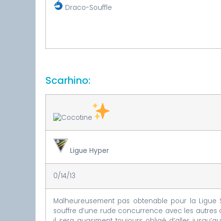
Draco-Souffle
Scarhino:
Ligue Hyper
0/14/13
Malheureusement pas obtenable pour la Ligue S
souffre d’une rude concurrence avec les autres c
il sera quasiment toujours obligé d’aller jusq