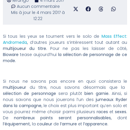
lerango
4 mars 2017
Aucun commentaire
Mis à jour le 4 mars 2017 à
12:22
Si tous les yeux se tournent vers le solo de
Mass Effect:
Andromeda
,
d’autres joueurs s’intéressent tout autant au
multijoueur du titre.
Pour ne pas les laisser de côté,
Bioware
tease aujourd’hui
la sélection de personnage de ce
mode.
Si nous ne savons pas encore en quoi consistera le
multijoueur
du titre, nous savons désormais que la
sélection de personnage
sera plutôt
bien garnie.
Ainsi, si
nous savons que nous jouerons l’un des
jumeaux Ryder
dans la campagne,
le choix est plus important qu’en solo et
vous pourrez même choisir parmi plusieurs
races
et
sexes.
De
nombreux points seront personnalisables,
dont
l’équipement,
la
couleur
de
l’armure
et
l’apparence.