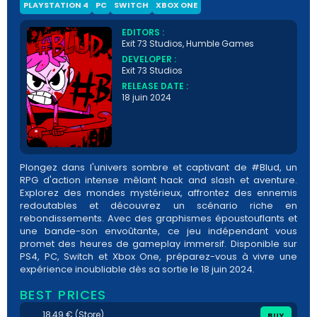
PLAYSTATION 4
PC
SWITCH
XBOX ONE
EDITORS :
Exit 73 Studios, Humble Games
DEVELOPER :
Exit 73 Studios
RELEASE DATE :
18 juin 2024
Plongez dans l'univers sombre et captivant de #Blud, un
RPG d'action intense mêlant hack and slash et aventure.
Explorez des mondes mystérieux, affrontez des ennemis
redoutables et découvrez un scénario riche en
rebondissements. Avec des graphismes époustouflants et
une bande-son envoûtante, ce jeu indépendant vous
promet des heures de gameplay immersif. Disponible sur
PS4, PC, Switch et Xbox One, préparez-vous à vivre une
expérience inoubliable dès sa sortie le 18 juin 2024.
BEST PRICES
18,49 € (Store)
BUY