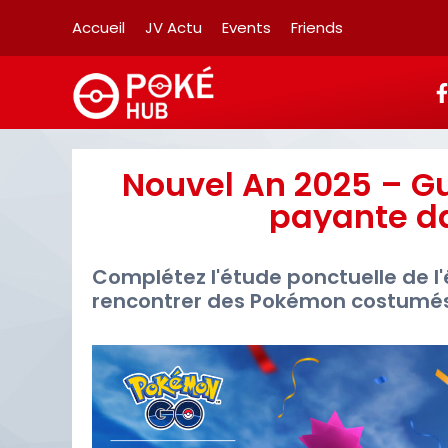
Accueil
JV Actu
Events
Friends
Nouvel An 2025 – Gu
payante d
Complétez l'étude ponctuelle de 
rencontrer des Pokémon costumés 