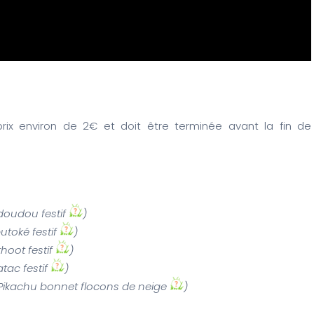
rix environ de 2€ et doit être terminée avant la fin de
doudou festif
)
utoké festif
)
hoot festif
)
tac festif
)
Pikachu bonnet flocons de neige
)