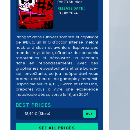
Exit 73 Studios
RELEASE DATE :
18 juin 2024
Plongez dans l'univers sombre et captivant
de #Blud, un RPG d'action intense mêlant
hack and slash et aventure. Explorez des
mondes mystérieux, affrontez des ennemis
redoutables et découvrez un scénario
riche en rebondissements. Avec des
graphismes époustouflants et une bande-
son envoûtante, ce jeu indépendant vous
promet des heures de gameplay immersif.
Disponible sur PS4, PC, Switch et Xbox One,
préparez-vous à vivre une expérience
inoubliable dès sa sortie le 18 juin 2024.
BEST PRICES
18,49 € (Store)
BUY
SEE ALL PRICES