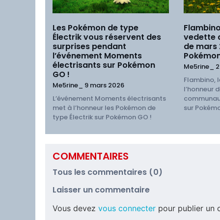
Les Pokémon de type
Flambino
Électrik vous réservent des
vedette
surprises pendant
de mars
l’événement Moments
Pokémon
électrisants sur Pokémon
Me5rine_
2
GO !
Flambino, l
Me5rine_
9 mars 2026
l’honneur d
L’événement Moments électrisants
communaut
met à l’honneur les Pokémon de
sur Pokémo
type Électrik sur Pokémon GO !
COMMENTAIRES
Tous les commentaires (0)
Laisser un commentaire
Vous devez
vous connecter
pour publier un 