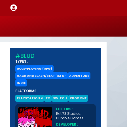
#BLUD
TYPES :
ROLE-PLAYING (RPG)
HACK AND SLASH/BEAT 'EM UP
ADVENTURE
INDIE
PLATFORMS :
PLAYSTATION 4
PC
SWITCH
XBOX ONE
EDITORS :
Exit 73 Studios,
Humble Games
DEVELOPER :