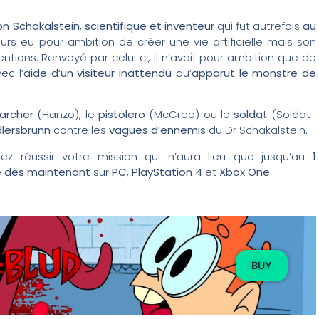
on Schakalstein
,
scientifique et inventeur
qui fut autrefois
au
ujours eu pour ambition de créer une vie artificielle mais son
ntions. Renvoyé par celui ci, il n’avait pour ambition que de
ec l’
aide d’un visiteur inattendu
qu’
apparut le monstre de
archer
(Hanzo), le
pistolero
(McCree) ou le
solda
t (Soldat :
lersbrunn
contre les
vagues d’ennemis
du Dr Schakalstein.
lez réussir votre mission qui n’aura lieu que jusqu’au
1
e dès maintenant
sur
PC
,
PlayStation 4
et
Xbox One
BUY