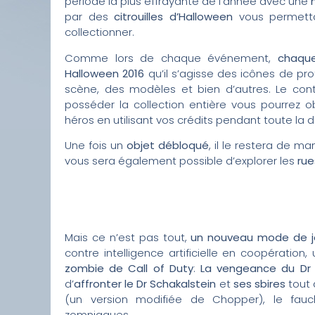
période la plus effrayante de l’année avec une
par des
citrouilles d’Halloween
vous permett
collectionner.
Comme lors de chaque événement,
chaque
Halloween 2016
qu’il s’agisse des icônes de pro
scène, des modèles et bien d’autres. Le cont
posséder la collection entière vous pourrez o
héros en utilisant vos crédits pendant toute la
Une fois un
objet débloqué
, il le restera de m
vous sera également possible d’explorer les
rue
Mais ce n’est pas tout,
un nouveau mode de j
contre intelligence artificielle en coopérat
zombie de Call of Duty
:
La vengeance du Dr 
d’
affronter le Dr Schakalstein
et
ses sbires
tout 
(un version modifiée de Chopper), le fauc
zomniaques.