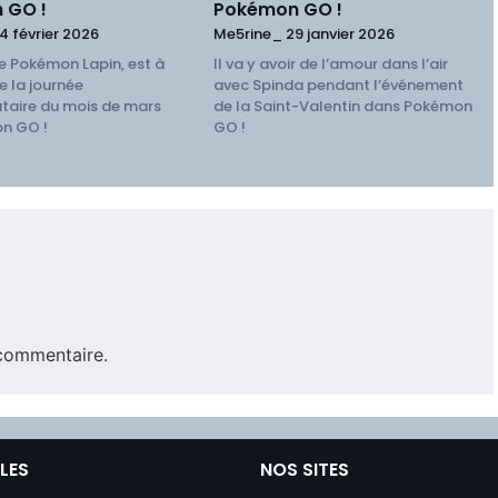
 GO !
Pokémon GO !
4 février 2026
Me5rine_
29 janvier 2026
e Pokémon Lapin, est à
Il va y avoir de l’amour dans l’air
e la journée
avec Spinda pendant l’événement
aire du mois de mars
de la Saint-Valentin dans Pokémon
n GO !
GO !
commentaire.
ILES
NOS SITES