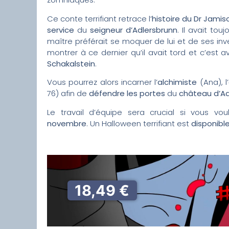
Ce conte terrifiant retrace l’
histoire du Dr Jamis
service
du
seigneur d’Adlersbrunn
. Il avait to
maître préférait se moquer de lui et de ses inve
montrer à ce dernier qu’il avait tord et c’est av
Schakalstein
.
Vous pourrez alors incarner l’
alchimiste
(Ana), l’
76) afin de
défendre les portes
du
château d’Ad
Le travail d’équipe sera crucial si vous vou
novembre
. Un Halloween terrifiant est
disponibl
18,49 €