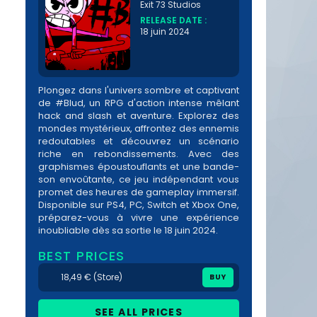
Exit 73 Studios
RELEASE DATE :
18 juin 2024
Plongez dans l'univers sombre et captivant
de #Blud, un RPG d'action intense mêlant
hack and slash et aventure. Explorez des
mondes mystérieux, affrontez des ennemis
redoutables et découvrez un scénario
riche en rebondissements. Avec des
graphismes époustouflants et une bande-
son envoûtante, ce jeu indépendant vous
promet des heures de gameplay immersif.
Disponible sur PS4, PC, Switch et Xbox One,
préparez-vous à vivre une expérience
inoubliable dès sa sortie le 18 juin 2024.
BEST PRICES
18,49 € (Store)
BUY
SEE ALL PRICES