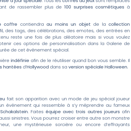
mise à jour spéciale
. Tous les
coffres du jeux
sont remplacés
ant de rassembler plus de
100 surprises cosmétiques
à
 coffre
contiendra
au moins un objet
de la
collection
fil, des tags, des célébrations, des emotes, des entrées en
enu reste une fois de plus aléatoire mais si vous voulez
btenir ces options de personnalisation dans la Galerie de
 durée de cet événement spécial.
anière
indéfinie
afin de le réutiliser quand bon vous semble. Il
s hantées
d’
Hollywood
dans sa
version spéciale Halloween.
eu
fait son apparition avec un mode de jeu spécial joueur
ion, un événement qui ressemble à s’y méprendre au fameux
Schakalstein
. Faites
équipe
avec trois autres joueurs
afin
aussi sinistres. Vous pourrez croiser entre autre son monstre
heur, une mystérieuse sorcière ou encore d’effrayants