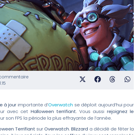
commentaire
:15
e à jour
importante d’
Overwatch
se déploit aujourd’hui pour
eur avec cet
Halloween terrifiant
. Vous aussi
rejoignez le
ur son FPS la période la plus effrayante de l’année.
oween Terrifiant
sur
Overwatch
.
Blizzard
a décidé de fêter la