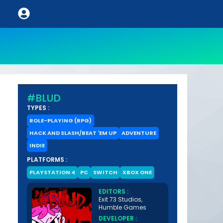
#BLUD
TYPES :
ROLE-PLAYING (RPG)
HACK AND SLASH/BEAT 'EM UP
ADVENTURE
INDIE
PLATFORMS :
PLAYSTATION 4
PC
SWITCH
XBOX ONE
EDITORS :
Exit 73 Studios,
Humble Games
DEVELOPER :