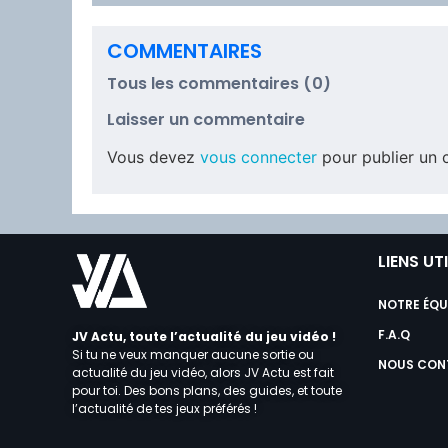
COMMENTAIRES
Tous les commentaires (0)
Laisser un commentaire
Vous devez
vous connecter
pour publier un 
LIENS UT
NOTRE ÉQU
F.A.Q
JV Actu, toute l’actualité du jeu vidéo !
Si tu ne veux manquer aucune sortie ou
NOUS CON
actualité du jeu vidéo, alors JV Actu est fait
pour toi. Des bons plans, des guides, et toute
l’actualité de tes jeux préférés !