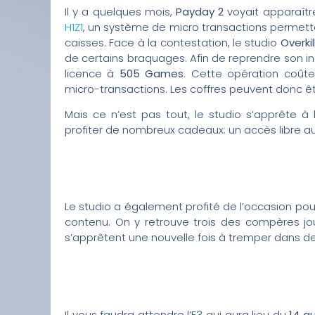
Il y a quelques mois,
Payday 2
voyait apparaît
H1Z1
, un système de micro transactions permett
caisses. Face à la contestation, le studio
Overkil
de certains braquages. Afin de reprendre son
licence à
505 Games
. Cette opération coûte
micro-transactions. Les coffres peuvent donc ê
Mais ce n’est pas tout, le studio s’apprête à
profiter de nombreux cadeaux: un accès libre 
Le studio a également profité de l’occasion pour 
contenu. On y retrouve trois des compères j
s’apprêtent une nouvelle fois à tremper dans de
Il vous faudra attendre l’E3 qui aura lieu du
14 au