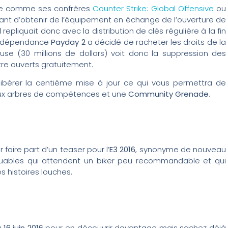
re comme ses confrères
Counter Strike: Global Offensive
ou
ant d’obtenir de l’équipement en échange de l’ouverture de
l
repliquait donc avec la distribution de clés régulière à la fin
 indépendance
Payday 2
a décidé de racheter les droits de la
use (30 millions de dollars) voit donc la suppression des
tre ouverts gratuitement.
 libérer la centième mise à jour ce qui vous permettra de
aux arbres de compétences et une
Community Grenade
.
faire part d’un teaser pour l’
E3 2016
, synonyme de nouveau
ouables qui attendent un biker peu recommandable et qui
s histoires louches.
 16 juin 2016
pour en découvrir davantage mais sachez déjà