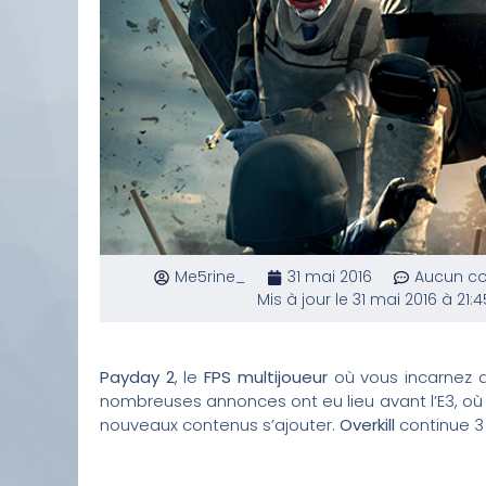
Me5rine_
31 mai 2016
Aucun c
Mis à jour le 31 mai 2016 à 21:4
Payday 2
, le
FPS multijoueur
où vous incarnez
nombreuses annonces ont eu lieu avant l’E3, où u
nouveaux contenus s’ajouter.
Overkill
continue 3