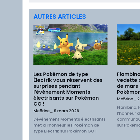
AUTRES ARTICLES
Les Pokémon de type
Flambino
Électrik vous réservent des
vedette
surprises pendant
de mars
l’événement Moments
Pokémon
électrisants sur Pokémon
Me5rine_
2
GO !
Flambino, l
Me5rine_
9 mars 2026
l’honneur d
L’événement Moments électrisants
communaut
met à l’honneur les Pokémon de
sur Pokémo
type Électrik sur Pokémon GO !