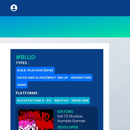
#BLUD
TYPES :
ROLE-PLAYING (RPG)
HACK AND SLASH/BEAT 'EM UP
ADVENTURE
INDIE
PLATFORMS :
PLAYSTATION 4
PC
SWITCH
XBOX ONE
EDITORS :
Exit 73 Studios,
Humble Games
DEVELOPER :