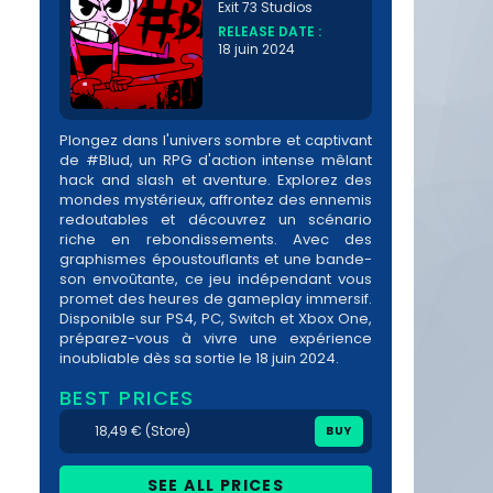
Exit 73 Studios
RELEASE DATE :
18 juin 2024
Plongez dans l'univers sombre et captivant
de #Blud, un RPG d'action intense mêlant
hack and slash et aventure. Explorez des
mondes mystérieux, affrontez des ennemis
redoutables et découvrez un scénario
riche en rebondissements. Avec des
graphismes époustouflants et une bande-
son envoûtante, ce jeu indépendant vous
promet des heures de gameplay immersif.
Disponible sur PS4, PC, Switch et Xbox One,
préparez-vous à vivre une expérience
inoubliable dès sa sortie le 18 juin 2024.
BEST PRICES
18,49 € (Store)
BUY
SEE ALL PRICES