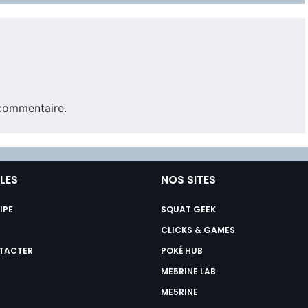
commentaire.
ILES
NOS SITES
IPE
SQUAT GEEK
CLICKS & GAMES
TACTER
POKÉ HUB
ME5RINE LAB
ME5RINE