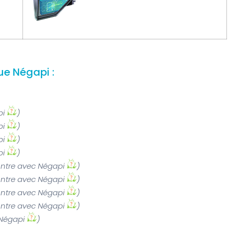
ue Négapi :
pi
)
pi
)
pi
)
pi
)
ntre avec Négapi
)
ntre avec Négapi
)
ntre avec Négapi
)
ntre avec Négapi
)
 Négapi
)