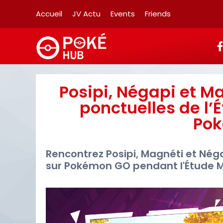
Accueil
JV Actu
Events
Friends
Posipi, Négapi et M
ponctuelles de l
Po
Rencontrez Posipi, Magnéti et Nég
sur Pokémon GO pendant l'Étude 