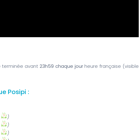
re terminée avant
23h59 chaque jour
heure française (visible
e Posipi :
i
)
i
)
i
)