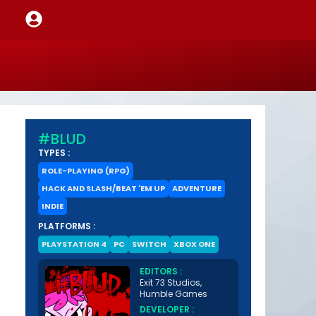
#BLUD
TYPES :
ROLE-PLAYING (RPG)
HACK AND SLASH/BEAT 'EM UP
ADVENTURE
INDIE
PLATFORMS :
PLAYSTATION 4
PC
SWITCH
XBOX ONE
EDITORS :
Exit 73 Studios,
Humble Games
DEVELOPER :