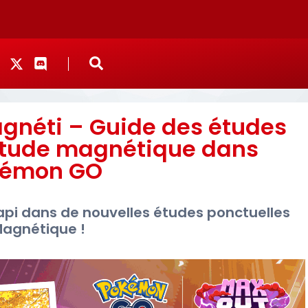
agnéti – Guide des études
’Étude magnétique dans
kémon GO
api dans de nouvelles études ponctuelles
Magnétique !