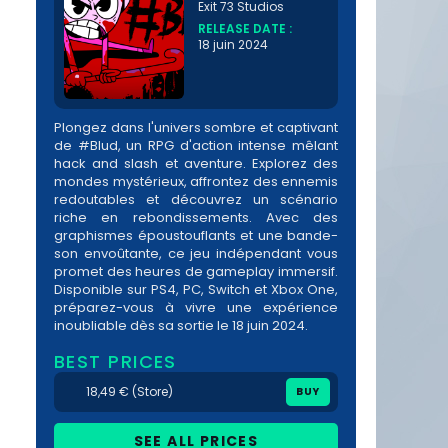
Exit 73 Studios
RELEASE DATE :
18 juin 2024
Plongez dans l'univers sombre et captivant
de #Blud, un RPG d'action intense mêlant
hack and slash et aventure. Explorez des
mondes mystérieux, affrontez des ennemis
redoutables et découvrez un scénario
riche en rebondissements. Avec des
graphismes époustouflants et une bande-
son envoûtante, ce jeu indépendant vous
promet des heures de gameplay immersif.
Disponible sur PS4, PC, Switch et Xbox One,
préparez-vous à vivre une expérience
inoubliable dès sa sortie le 18 juin 2024.
BEST PRICES
18,49 € (Store)
BUY
SEE ALL PRICES