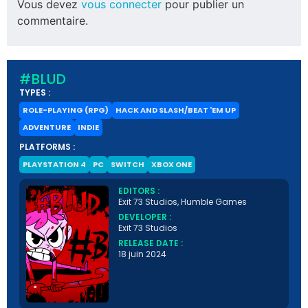
Vous devez
vous connecter
pour publier un
commentaire.
#BLUD
TYPES :
ROLE-PLAYING (RPG)
HACK AND SLASH/BEAT 'EM UP
ADVENTURE
INDIE
PLATFORMS :
PLAYSTATION 4
PC
SWITCH
XBOX ONE
EDITORS :
Exit 73 Studios, Humble Games
DEVELOPER :
Exit 73 Studios
RELEASE DATE :
18 juin 2024