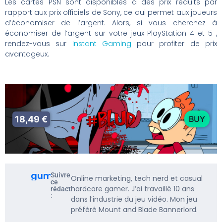
Les cartes PSN sont disponibles à des prix réduits par
rapport aux prix officiels de Sony, ce qui permet aux joueurs
d’économiser de l’argent. Alors, si vous cherchez à
économiser de l’argent sur votre jeux PlayStation 4 et 5 ,
rendez-vous sur
Instant Gaming
pour profiter de prix
avantageux.
18,49 €
BUY
gumbarf
Suivre
Online marketing, tech nerd et casual
ce
hardcore gamer. J’ai travaillé 10 ans
rédacteur
:
dans l’industrie du jeu vidéo. Mon jeu
préféré Mount and Blade Bannerlord.