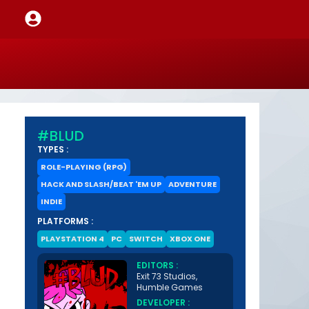
#BLUD
TYPES :
ROLE-PLAYING (RPG)
HACK AND SLASH/BEAT 'EM UP
ADVENTURE
INDIE
PLATFORMS :
PLAYSTATION 4
PC
SWITCH
XBOX ONE
EDITORS :
Exit 73 Studios,
Humble Games
DEVELOPER :