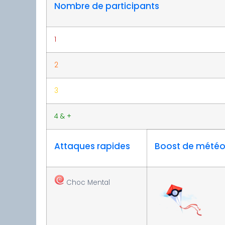
Nombre de participants
1
2
3
4 & +
Attaques rapides
Boost de mété
Choc Mental