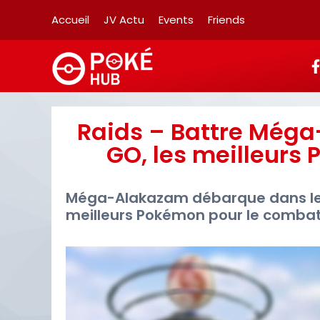
Accueil
JV Actu
Events
Friends
Raids – Battre Még
GO, les meilleurs
Méga-Alakazam débarque dans les 
meilleurs Pokémon pour le combat