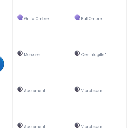
Griffe Ombre
Ball’Ombre
Morsure
Centrifugifle*
Aboiement
Vibrobscur
Aboiement
Vibrobscur