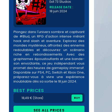
Exit 73 Studios
RELEASE DATE :
18 juin 2024
Plongez dans l'univers sombre et captivant
de #Blud, un RPG d'action intense mêlant
hack and slash et aventure. Explorez des
mondes mystérieux, affrontez des ennemis
redoutables et découvrez un scénario
riche en rebondissements. Avec des
graphismes époustouflants et une bande-
son envoûtante, ce jeu indépendant vous
promet des heures de gameplay immersif.
Disponible sur PS4, PC, Switch et Xbox One,
préparez-vous à vivre une expérience
inoubliable dès sa sortie le 18 juin 2024.
BEST PRICES
18,49 € (Store)
BUY
SEE ALL PRICES