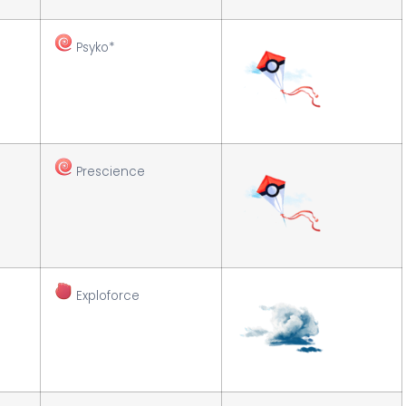
Psyko*
Prescience
Exploforce