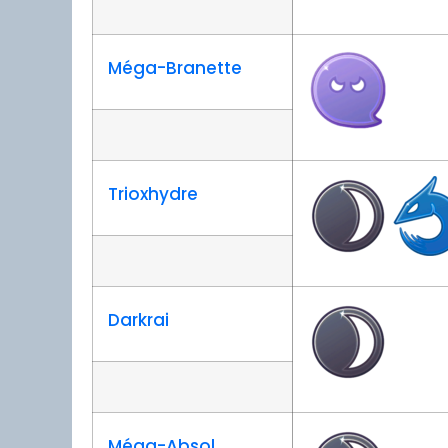
Méga-Branette
Trioxhydre
Darkrai
Méga-Absol