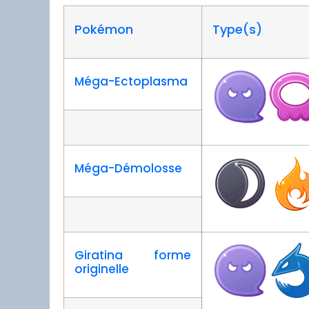
Pokémon
Type(s)
Méga-Ectoplasma
Méga-Démolosse
Giratina forme
originelle