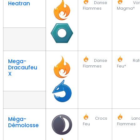
Heatran
Danse
Vort
Flammes
Magma*
Mega-
Danse
Rafa
Flammes
Feu*
Dracaufeu
X
Méga-
Crocs
Lanc
Feu
Flammes
Démolosse