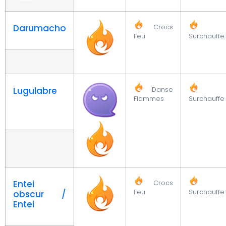
Darumacho
Crocs
Feu
Surchauffe
Lugulabre
Danse
Flammes
Surchauffe
Entei
Crocs
Feu
Surchauffe
obscur /
Entei