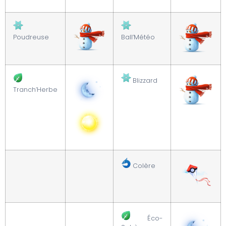
Poudreuse
Ball’Météo
Blizzard
Tranch’Herbe
Colère
Éco-