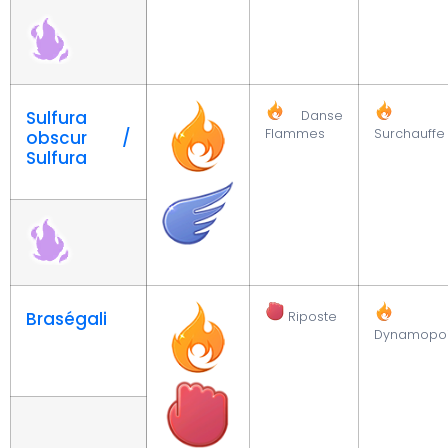
Sulfura
Danse
Flammes
Surchauffe
obscur /
Sulfura
Braségali
Riposte
Dynamopo