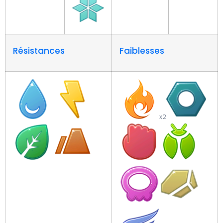
Résistances
Faiblesses
x2