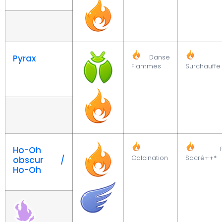
Pyrax
Danse
Flammes
Surchauffe
Ho-Oh
Fe
Calcination
Sacré++*
obscur /
Ho-Oh