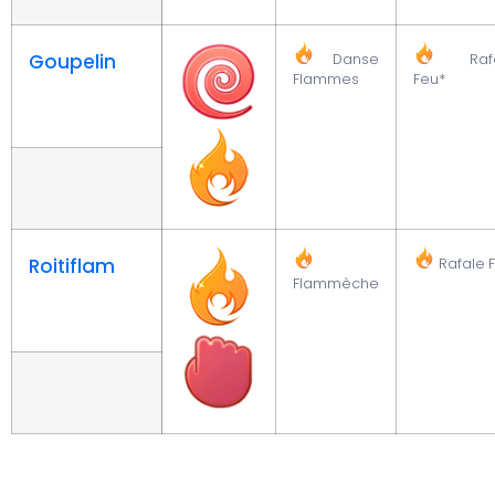
Goupelin
Danse
Rafa
Flammes
Feu*
Roitiflam
Rafale 
Flammèche