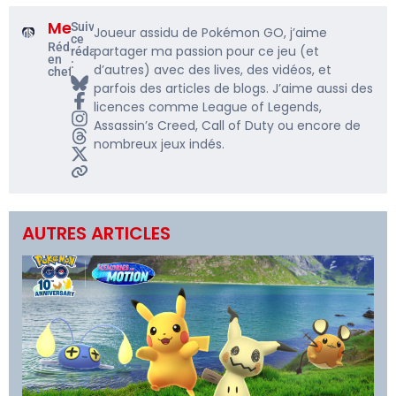
Me5rine_
Suivre
Joueur assidu de Pokémon GO, j’aime
ce
Rédacteur
partager ma passion pour ce jeu (et
rédacteur
en
:
d’autres) avec des lives, des vidéos, et
chef
parfois des articles de blogs. J’aime aussi des
licences comme League of Legends,
Assassin’s Creed, Call of Duty ou encore de
nombreux jeux indés.
AUTRES ARTICLES