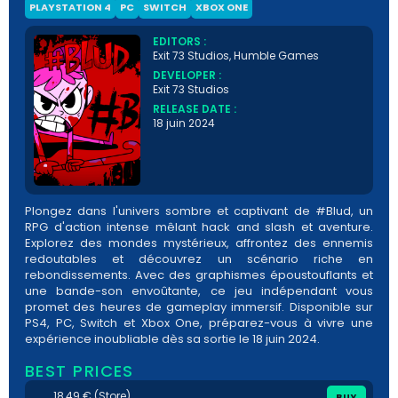
PLAYSTATION 4
PC
SWITCH
XBOX ONE
EDITORS :
Exit 73 Studios, Humble Games
DEVELOPER :
Exit 73 Studios
RELEASE DATE :
18 juin 2024
Plongez dans l'univers sombre et captivant de #Blud, un
RPG d'action intense mêlant hack and slash et aventure.
Explorez des mondes mystérieux, affrontez des ennemis
redoutables et découvrez un scénario riche en
rebondissements. Avec des graphismes époustouflants et
une bande-son envoûtante, ce jeu indépendant vous
promet des heures de gameplay immersif. Disponible sur
PS4, PC, Switch et Xbox One, préparez-vous à vivre une
expérience inoubliable dès sa sortie le 18 juin 2024.
BEST PRICES
18,49 € (Store)
BUY