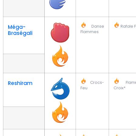
Méga-
Danse
Rafale 
Flammes
Braségali
Reshiram
Crocs-
Flam
Feu
Croix*