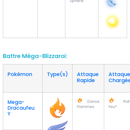
Sphère
Battre Méga-Blizzaroi:
Pokémon
Type(s)
Attaque
Attaqu
Rapide
Chargé
Mega-
Danse
Rafa
Flammes
Feu*
Dracaufeu
Y