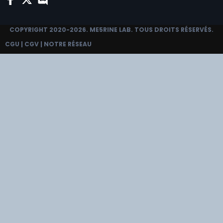
COPYRIGHT 2020-2026.
ME5RINE LAB
. TOUS DROITS RÉSERVÉS.
CGU
|
CGV
|
NOTRE RÉSEAU