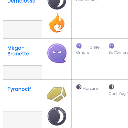
Démolosse
Méga-
Griffe
Ombre
Ball’Ombr
Branette
Tyranocif
Morsure
Centrifugif