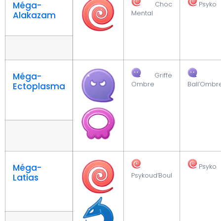
Méga-
Choc
Psyko
Mental
Alakazam
Méga-
Griffe
Ombre
Ball’Ombr
Ectoplasma
Méga-
Psyko
Psykoud’Boul
Latias