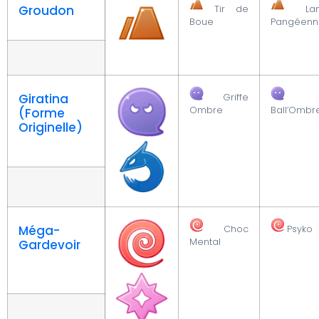
Groudon
Tir de
La
Boue
Pangéenn
Giratina
Griffe
Ombre
Ball’Ombr
(Forme
Originelle)
Méga-
Choc
Psyko
Mental
Gardevoir