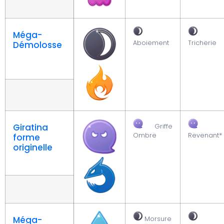
Méga-
Aboiement
Tricherie
Démolosse
Giratina
Griffe
Ombre
Revenant*
forme
originelle
Méga-
Morsure