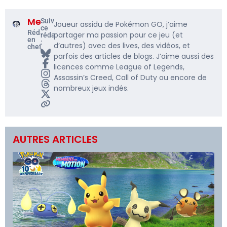
Me5rine_
Suivre
Joueur assidu de Pokémon GO, j’aime
ce
Rédacteur
partager ma passion pour ce jeu (et
rédacteur
en
:
d’autres) avec des lives, des vidéos, et
chef
parfois des articles de blogs. J’aime aussi des
licences comme League of Legends,
Assassin’s Creed, Call of Duty ou encore de
nombreux jeux indés.
AUTRES ARTICLES