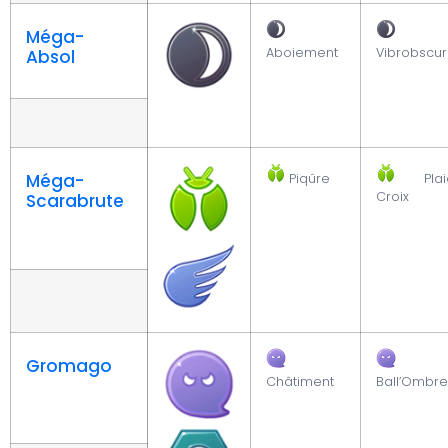
Méga-
Aboiement
Vibrobscur
Absol
Méga-
Piqûre
Plai
Croix
Scarabrute
Gromago
Châtiment
Ball’Ombre