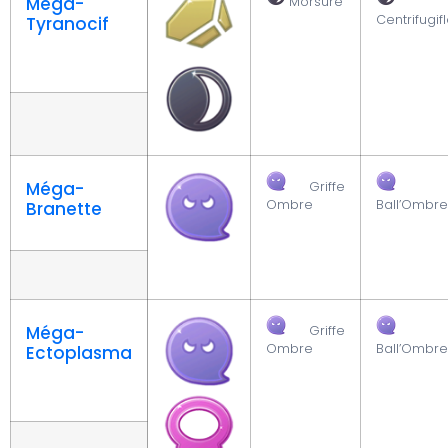
Méga-
Morsure
Centrifugif
Tyranocif
Méga-
Griffe
Ombre
Ball’Ombre
Branette
Méga-
Griffe
Ombre
Ball’Ombre
Ectoplasma