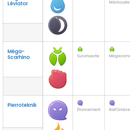
Mâchouille
Léviator
Méga-
Survinsecte
Mégacorn
Scarhino
Pierroteknik
Étonnement
Ball’Ombre