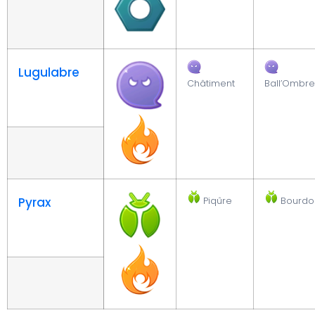
Lugulabre
Châtiment
Ball’Ombre
Pyrax
Piqûre
Bourdo