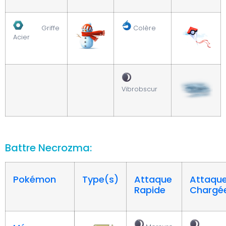
Griffe
Colère
Acier
Vibrobscur
Battre Necrozma:
Pokémon
Type(s)
Attaque
Attaqu
Rapide
Chargé