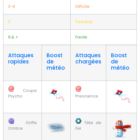
3-4
Difficile
5
Faisable
6 & +
Facile
Attaques
Boost
Attaques
Boost
rapides
de
chargées
de
météo
météo
Coupe
Psycho
Prescience
Griffe
Tête de
Ombre
Fer