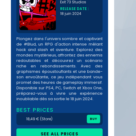
Exit 73 Studios
RELEASE DATE :
18 juin 2024
Plongez dans l'univers sombre et captivant
de #Blud, un RPG d'action intense mêlant
hack and slash et aventure. Explorez des
mondes mystérieux, affrontez des ennemis
redoutables et découvrez un scénario
riche en rebondissements. Avec des
graphismes époustouflants et une bande-
son envoûtante, ce jeu indépendant vous
promet des heures de gameplay immersif.
Disponible sur PS4, PC, Switch et Xbox One,
préparez-vous à vivre une expérience
inoubliable dès sa sortie le 18 juin 2024.
BEST PRICES
18,49 € (Store)
BUY
SEE ALL PRICES