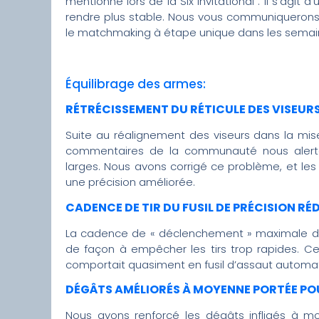
mentionné lors de la Six Invitational : il s’agi
rendre plus stable. Nous vous communiquerons p
le matchmaking à étape unique dans les semain
Équilibrage des armes:
RÉTRÉCISSEMENT DU RÉTICULE DES VISEURS
Suite au réalignement des viseurs dans la mi
commentaires de la communauté nous alertan
larges. Nous avons corrigé ce problème, et les
une précision améliorée.
CADENCE DE TIR DU FUSIL DE PRÉCISION RÉ
La cadence de « déclenchement » maximale du f
de façon à empêcher les tirs trop rapides. Cert
comportait quasiment en fusil d’assaut automat
DÉGÂTS AMÉLIORÉS À MOYENNE PORTÉE POU
Nous avons renforcé les dégâts infligés à 