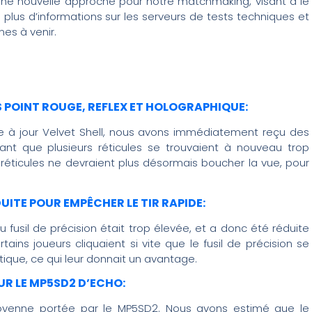
t d’une nouvelle approche pour notre matchmaking, visant à le
lus d’informations sur les serveurs de tests techniques et
es à venir.
 POINT ROUGE, REFLEX ET HOLOGRAPHIQUE:
se à jour Velvet Shell, nous avons immédiatement reçu des
t que plusieurs réticules se trouvaient à nouveau trop
 réticules ne devraient plus désormais boucher la vue, pour
DUITE POUR EMPÊCHER LE TIR RAPIDE:
usil de précision était trop élevée, et a donc été réduite
ains joueurs cliquaient si vite que le fusil de précision se
ique, ce qui leur donnait un avantage.
R LE MP5SD2 D’ECHO:
moyenne portée par le MP5SD2. Nous avons estimé que le