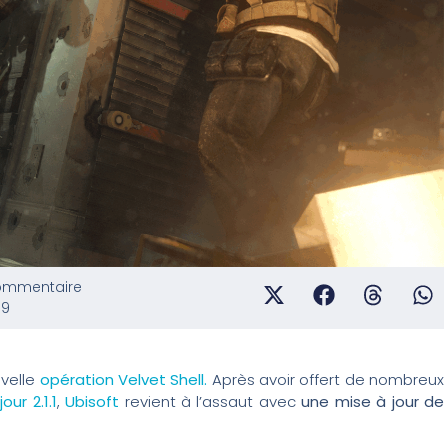
ommentaire
39
velle
opération Velvet Shell.
Après avoir offert de nombreux
our 2.1.1
,
Ubisoft
revient à l’assaut avec
une mise à jour de