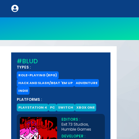
#BLUD
TYPES :
ROLE-PLAYING (RPG)
HACK AND SLASH/BEAT 'EM UP
ADVENTURE
INDIE
PLATFORMS :
PLAYSTATION 4
PC
SWITCH
XBOX ONE
EDITORS :
Exit 73 Studios,
Humble Games
DEVELOPER :