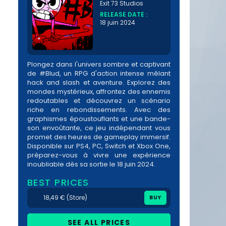
Exit 73 Studios
RELEASE DATE :
18 juin 2024
Plongez dans l'univers sombre et captivant
de #Blud, un RPG d'action intense mêlant
hack and slash et aventure. Explorez des
mondes mystérieux, affrontez des ennemis
redoutables et découvrez un scénario
riche en rebondissements. Avec des
graphismes époustouflants et une bande-
son envoûtante, ce jeu indépendant vous
promet des heures de gameplay immersif.
Disponible sur PS4, PC, Switch et Xbox One,
préparez-vous à vivre une expérience
inoubliable dès sa sortie le 18 juin 2024.
BEST PRICES
18,49 € (Store)
BUY
SEE ALL PRICES