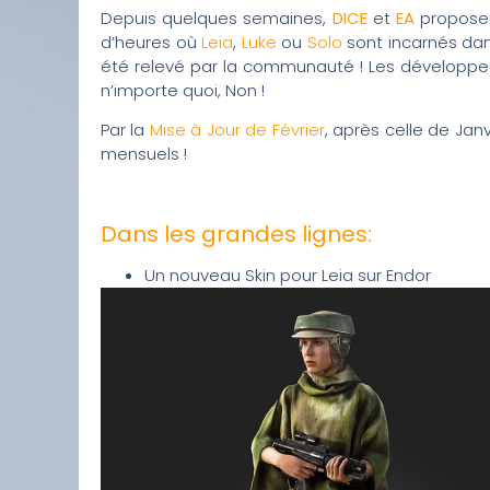
Depuis quelques semaines,
DICE
et
EA
proposen
d’heures où
Leia
,
Luke
ou
Solo
sont incarnés dan
été relevé par la communauté ! Les développe
n’importe quoi, Non !
Par la
Mise à Jour de Février
, après celle de Ja
mensuels !
Dans les grandes lignes:
Un nouveau Skin pour Leia sur Endor