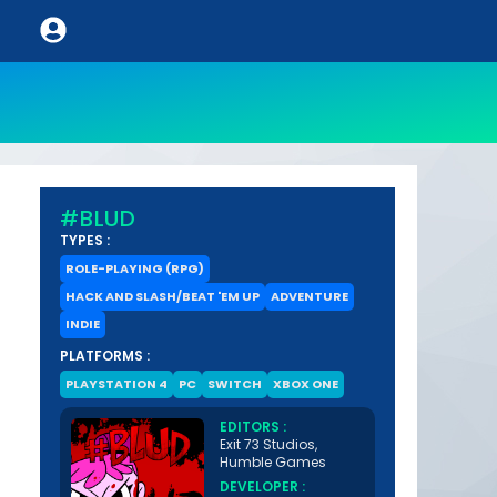
#BLUD
TYPES :
ROLE-PLAYING (RPG)
HACK AND SLASH/BEAT 'EM UP
ADVENTURE
INDIE
PLATFORMS :
PLAYSTATION 4
PC
SWITCH
XBOX ONE
EDITORS :
Exit 73 Studios,
Humble Games
DEVELOPER :