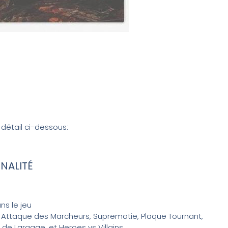
étail ci-dessous:
NALITÉ
ns le jeu
en Attaque des Marcheurs, Suprematie, Plaque Tournant,
e Largage, et Heroes vs Villains