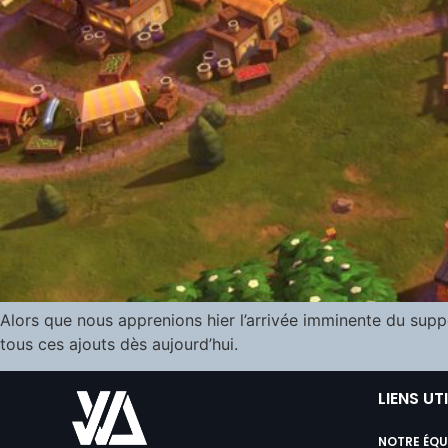
Alors que nous apprenions hier l’arrivée imminente du suppo
tous ces ajouts dès aujourd’hui.
LIENS UT
NOTRE ÉQU