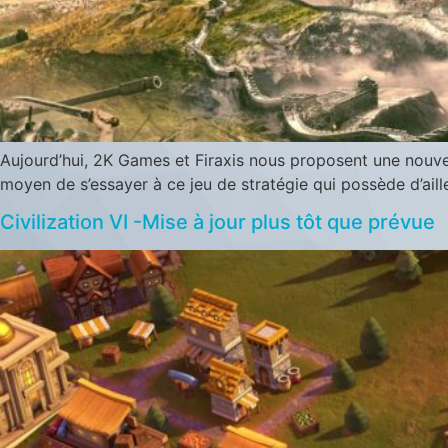
Aujourd’hui, 2K Games et Firaxis nous proposent une nouvell
moyen de s’essayer à ce jeu de stratégie qui possède d’ai
Civilization VI -Mise à jour plus tôt que prévue