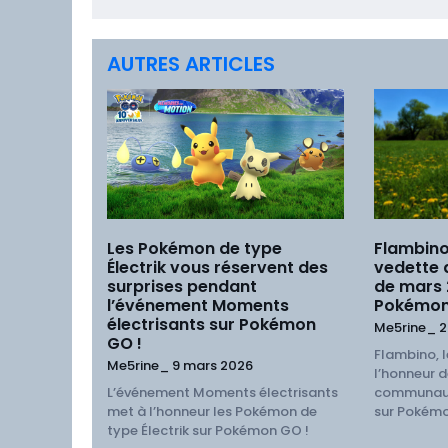
AUTRES ARTICLES
Les Pokémon de type
Flambino
Électrik vous réservent des
vedette
surprises pendant
de mars
l’événement Moments
Pokémon
électrisants sur Pokémon
Me5rine_
2
GO !
Flambino, l
Me5rine_
9 mars 2026
l’honneur d
L’événement Moments électrisants
communaut
met à l’honneur les Pokémon de
sur Pokémo
type Électrik sur Pokémon GO !