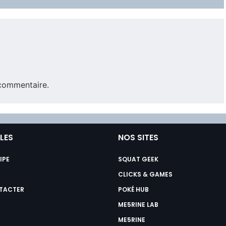
commentaire.
ILES
NOS SITES
IPE
SQUAT GEEK
CLICKS & GAMES
TACTER
POKÉ HUB
ME5RINE LAB
ME5RINE