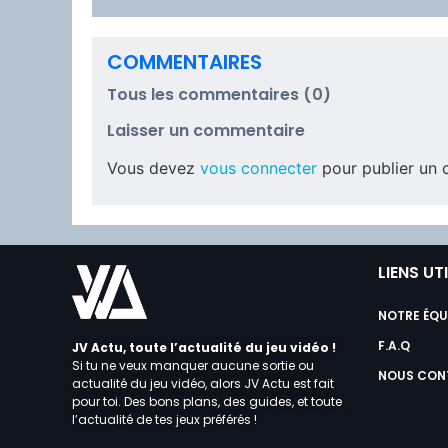
COMMENTAIRES
Tous les commentaires (0)
Laisser un commentaire
Vous devez
vous connecter
pour publier un 
LIENS UT
NOTRE ÉQU
F.A.Q
JV Actu, toute l’actualité du jeu vidéo !
Si tu ne veux manquer aucune sortie ou
NOUS CON
actualité du jeu vidéo, alors JV Actu est fait
pour toi. Des bons plans, des guides, et toute
l’actualité de tes jeux préférés !