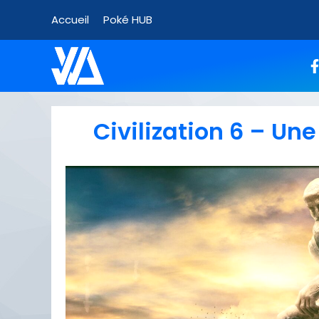
Accueil
Poké HUB
Civilization 6 – Un