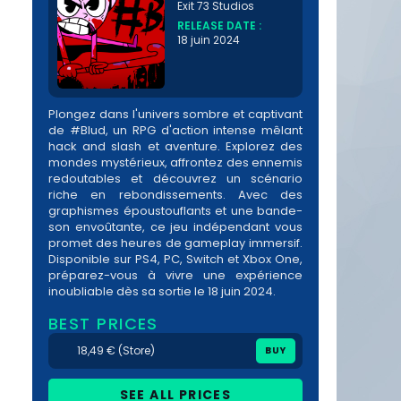
Exit 73 Studios
RELEASE DATE :
18 juin 2024
Plongez dans l'univers sombre et captivant
de #Blud, un RPG d'action intense mêlant
hack and slash et aventure. Explorez des
mondes mystérieux, affrontez des ennemis
redoutables et découvrez un scénario
riche en rebondissements. Avec des
graphismes époustouflants et une bande-
son envoûtante, ce jeu indépendant vous
promet des heures de gameplay immersif.
Disponible sur PS4, PC, Switch et Xbox One,
préparez-vous à vivre une expérience
inoubliable dès sa sortie le 18 juin 2024.
BEST PRICES
18,49 € (Store)
BUY
SEE ALL PRICES