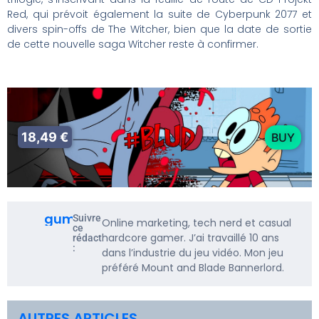
Red, qui prévoit également la suite de Cyberpunk 2077 et
divers spin-offs de The Witcher, bien que la date de sortie
de cette nouvelle saga Witcher reste à confirmer.
18,49 €
BUY
gumbarf
Suivre
Online marketing, tech nerd et casual
ce
hardcore gamer. J’ai travaillé 10 ans
rédacteur
:
dans l’industrie du jeu vidéo. Mon jeu
préféré Mount and Blade Bannerlord.
AUTRES ARTICLES