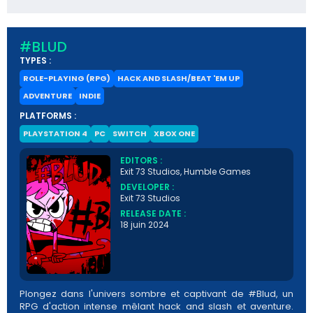
#BLUD
TYPES :
ROLE-PLAYING (RPG)
HACK AND SLASH/BEAT 'EM UP
ADVENTURE
INDIE
PLATFORMS :
PLAYSTATION 4
PC
SWITCH
XBOX ONE
EDITORS :
Exit 73 Studios, Humble Games
DEVELOPER :
Exit 73 Studios
RELEASE DATE :
18 juin 2024
Plongez dans l'univers sombre et captivant de #Blud, un
RPG d'action intense mêlant hack and slash et aventure.