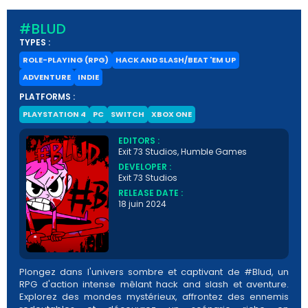
#BLUD
TYPES :
ROLE-PLAYING (RPG)
HACK AND SLASH/BEAT 'EM UP
ADVENTURE
INDIE
PLATFORMS :
PLAYSTATION 4
PC
SWITCH
XBOX ONE
EDITORS :
Exit 73 Studios, Humble Games
DEVELOPER :
Exit 73 Studios
RELEASE DATE :
18 juin 2024
Plongez dans l'univers sombre et captivant de #Blud, un
RPG d'action intense mêlant hack and slash et aventure.
Explorez des mondes mystérieux, affrontez des ennemis