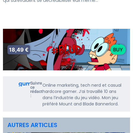
qui surévaluent se décrédibiliser eux même…
18,49 €
BUY
gumbarf
Suivre
Online marketing, tech nerd et casual
ce
hardcore gamer. J’ai travaillé 10 ans
rédacteur
:
dans l’industrie du jeu vidéo. Mon jeu
préféré Mount and Blade Bannerlord.
AUTRES ARTICLES