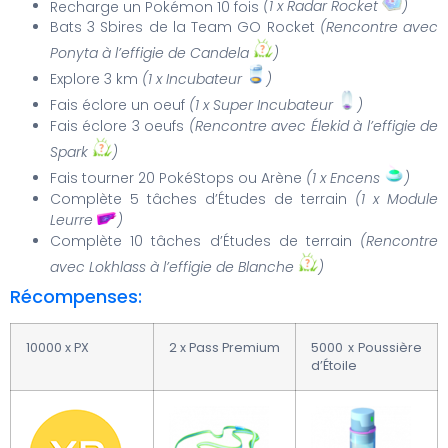
Recharge un Pokémon 10 fois
(1 x Radar Rocket
)
Bats 3 Sbires de la Team GO Rocket
(Rencontre avec
Ponyta à l’effigie de Candela
)
Explore 3 km
(1 x Incubateur
)
Fais éclore un oeuf
(1 x Super Incubateur
)
Fais éclore 3 oeufs
(Rencontre avec Élekid à l’effigie de
Spark
)
Fais tourner 20 PokéStops ou Arène
(1 x Encens
)
Complète 5 tâches d’Études de terrain
(1 x Module
Leurre
)
Complète 10 tâches d’Études de terrain
(Rencontre
avec Lokhlass à l’effigie de Blanche
)
Récompenses:
10000 x PX
2 x Pass Premium
5000 x Poussière
d’Étoile