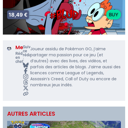
18,49 €
BUY
Me5rine_
Suivre
Joueur assidu de Pokémon GO, j’aime
ce
Rédacteur
partager ma passion pour ce jeu (et
rédacteur
en
:
d’autres) avec des lives, des vidéos, et
chef
parfois des articles de blogs. J’aime aussi des
licences comme League of Legends,
Assassin’s Creed, Call of Duty ou encore de
nombreux jeux indés.
AUTRES ARTICLES