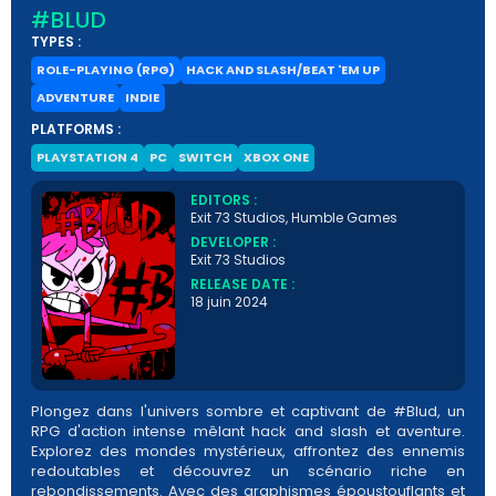
#BLUD
TYPES :
ROLE-PLAYING (RPG)
HACK AND SLASH/BEAT 'EM UP
ADVENTURE
INDIE
PLATFORMS :
PLAYSTATION 4
PC
SWITCH
XBOX ONE
EDITORS :
Exit 73 Studios, Humble Games
DEVELOPER :
Exit 73 Studios
RELEASE DATE :
18 juin 2024
Plongez dans l'univers sombre et captivant de #Blud, un
RPG d'action intense mêlant hack and slash et aventure.
Explorez des mondes mystérieux, affrontez des ennemis
redoutables et découvrez un scénario riche en
rebondissements. Avec des graphismes époustouflants et