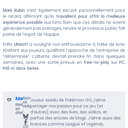
Mark Rubin
s’est également excusé personnellement pour
le retard, affirmant qu’ils
travaillent pour offrir la meilleure
expérience possible
aux fans. Bien que ces détails ne soient
généralement pas partagés, rendre le processus public fait
partie de l’esprit de l’équipe.
Enfin,
Ubisoft
a souligné son enthousiasme à l’idée de livrer
XDefiant aux joueurs, qualifiant l’approche de l’entreprise de
“déterminée”. L’attente devrait prendre fin dans quelques
semaines, avec une sortie prévue en
free-to-play
sur
PC
,
PS5
et
Xbox Series
.
Me5rine_
Suivre
Joueur assidu de Pokémon GO, j’aime
ce
Rédacteur
partager ma passion pour ce jeu (et
rédacteur
en
:
d’autres) avec des lives, des vidéos, et
chef
parfois des articles de blogs. J’aime aussi des
licences comme League of Legends,