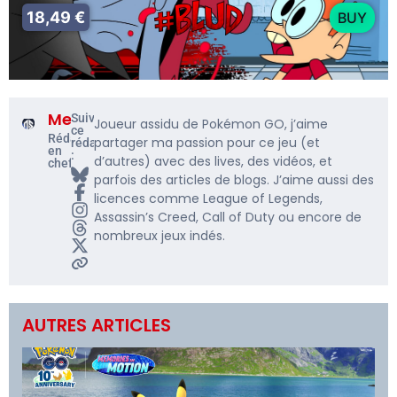
18,49 €
BUY
Me5rine_
Suivre
Joueur assidu de Pokémon GO, j’aime
ce
Rédacteur
partager ma passion pour ce jeu (et
rédacteur
en
:
d’autres) avec des lives, des vidéos, et
chef
parfois des articles de blogs. J’aime aussi des
licences comme League of Legends,
Assassin’s Creed, Call of Duty ou encore de
nombreux jeux indés.
AUTRES ARTICLES