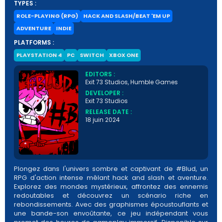
TYPES :
ROLE-PLAYING (RPG)
HACK AND SLASH/BEAT 'EM UP
ADVENTURE
INDIE
PLATFORMS :
PLAYSTATION 4
PC
SWITCH
XBOX ONE
EDITORS :
Exit 73 Studios, Humble Games
DEVELOPER :
Exit 73 Studios
RELEASE DATE :
18 juin 2024
Plongez dans l'univers sombre et captivant de #Blud, un
RPG d'action intense mêlant hack and slash et aventure.
Explorez des mondes mystérieux, affrontez des ennemis
redoutables et découvrez un scénario riche en
rebondissements. Avec des graphismes époustouflants et
une bande-son envoûtante, ce jeu indépendant vous