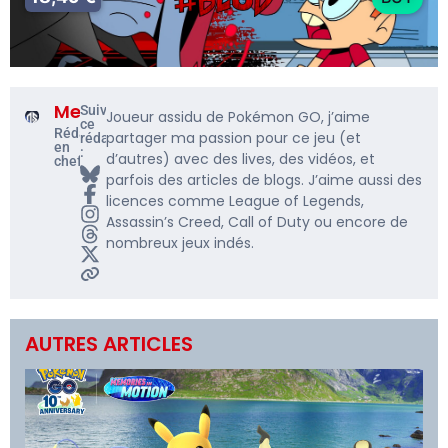
Me5rine_
Suivre
Joueur assidu de Pokémon GO, j’aime
ce
Rédacteur
partager ma passion pour ce jeu (et
rédacteur
en
:
d’autres) avec des lives, des vidéos, et
chef
parfois des articles de blogs. J’aime aussi des
licences comme League of Legends,
Assassin’s Creed, Call of Duty ou encore de
nombreux jeux indés.
AUTRES ARTICLES