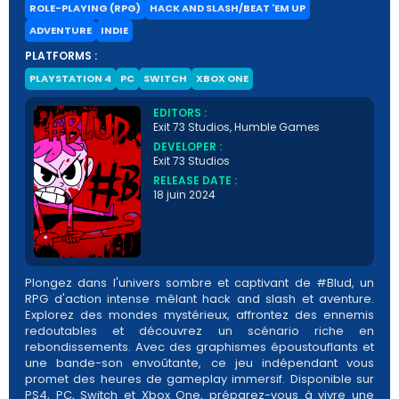
ROLE-PLAYING (RPG)
HACK AND SLASH/BEAT 'EM UP
ADVENTURE
INDIE
PLATFORMS :
PLAYSTATION 4
PC
SWITCH
XBOX ONE
EDITORS :
Exit 73 Studios, Humble Games
DEVELOPER :
Exit 73 Studios
RELEASE DATE :
18 juin 2024
Plongez dans l'univers sombre et captivant de #Blud, un
RPG d'action intense mêlant hack and slash et aventure.
Explorez des mondes mystérieux, affrontez des ennemis
redoutables et découvrez un scénario riche en
rebondissements. Avec des graphismes époustouflants et
une bande-son envoûtante, ce jeu indépendant vous
promet des heures de gameplay immersif. Disponible sur
PS4, PC, Switch et Xbox One, préparez-vous à vivre une