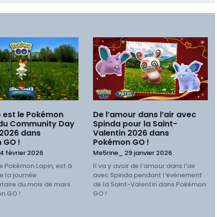
 est le Pokémon
De l’amour dans l’air avec
 du Community Day
Spinda pour la Saint-
 2026 dans
Valentin 2026 dans
 GO !
Pokémon GO !
4 février 2026
Me5rine_
29 janvier 2026
e Pokémon Lapin, est à
Il va y avoir de l’amour dans l’air
e la journée
avec Spinda pendant l’événement
aire du mois de mars
de la Saint-Valentin dans Pokémon
n GO !
GO !