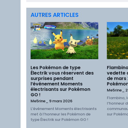
AUTRES ARTICLES
Les Pokémon de type
Flambino
Électrik vous réservent des
vedette
surprises pendant
de mars
l’événement Moments
Pokémon
électrisants sur Pokémon
Me5rine_
2
GO !
Flambino, l
Me5rine_
9 mars 2026
l’honneur d
L’événement Moments électrisants
communaut
met à l’honneur les Pokémon de
sur Pokémo
type Électrik sur Pokémon GO !