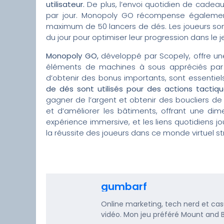
utilisateur.
De plus, l’envoi quotidien de cadea
par jour. Monopoly GO récompense également
maximum de 50 lancers de dés. Les joueurs son
du jour pour optimiser leur progression dans le j
Monopoly GO,
développé par Scopely, offre une
éléments de machines à sous appréciés par l
d’obtenir des bonus importants, sont essentiels 
de dés sont utilisés pour des actions tactiq
gagner de l’argent et obtenir des boucliers de
et d’améliorer les bâtiments, offrant une di
expérience immersive, et les liens quotidiens j
la réussite des joueurs dans ce monde virtuel st
gumbarf
Online marketing, tech nerd et casua
vidéo. Mon jeu préféré Mount and B