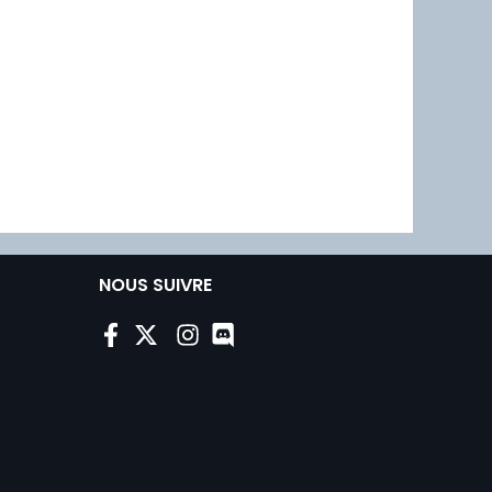
NOUS SUIVRE